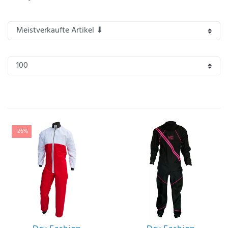
IHRE E-MAIL ADRESSE
ANMERKUNGEN UND FILTERWÜNSCHE
Hiermit
bestätige
-26%
ich, dass
ich die
Daten­
schutz­
erklärung
gelesen
*
habe.