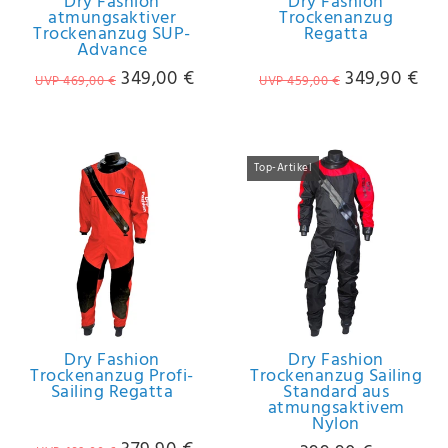
Dry Fashion
Dry Fashion
Anf
atmungsaktiver
Trockenanzug
rag
Trockenanzug SUP-
Regatta
Advance
e
sen
349,00 €
349,90 €
UVP 469,00 €
UVP 459,00 €
de
n
Top-Artikel
Dry Fashion
Dry Fashion
Trockenanzug Profi-
Trockenanzug Sailing
Sailing Regatta
Standard aus
atmungsaktivem
Nylon