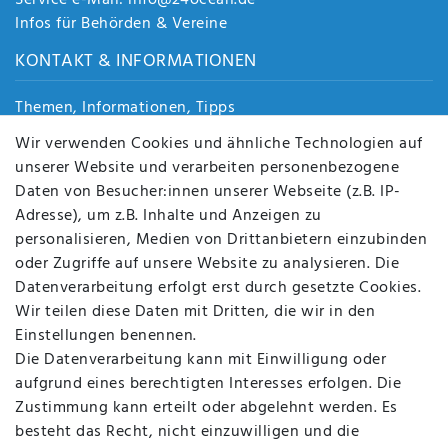
Service e-Mail: info@24ocean.de
Infos für Behörden & Vereine
KONTAKT & INFORMATIONEN
Themen, Informationen, Tipps
Jobs
Wir verwenden Cookies und ähnliche Technologien auf
Über uns
unserer Website und verarbeiten personenbezogene
Kontakt
Daten von Besucher:innen unserer Webseite (z.B. IP-
Datenschutz
Adresse), um z.B. Inhalte und Anzeigen zu
AGB
personalisieren, Medien von Drittanbietern einzubinden
FAQ
oder Zugriffe auf unsere Website zu analysieren. Die
Batterieentsorgung
Datenverarbeitung erfolgt erst durch gesetzte Cookies.
Altölverordnung
Wir teilen diese Daten mit Dritten, die wir in den
Impressum
Einstellungen benennen.
Die Datenverarbeitung kann mit Einwilligung oder
aufgrund eines berechtigten Interesses erfolgen. Die
Zustimmung kann erteilt oder abgelehnt werden. Es
BEQUEM UND SICHER BEZAHLEN MIT
besteht das Recht, nicht einzuwilligen und die