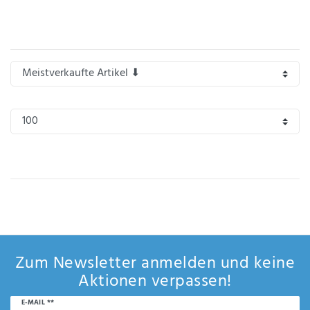
Anf
rag
e
sen
de
n
Zum Newsletter anmelden und keine
Aktionen verpassen!
Newsletter
E-MAIL **