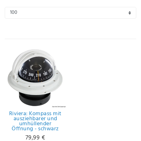
IHRE E-MAIL ADRESSE
ANMERKUNGEN UND FILTERWÜNSCHE
Hiermit
bestätige
ich, dass
ich die
Daten­
schutz­
erklärung
Riviera: Kompass mit
ausziehbarer und
gelesen
umhüllender
*
habe.
Öffnung - schwarz
79,99 €