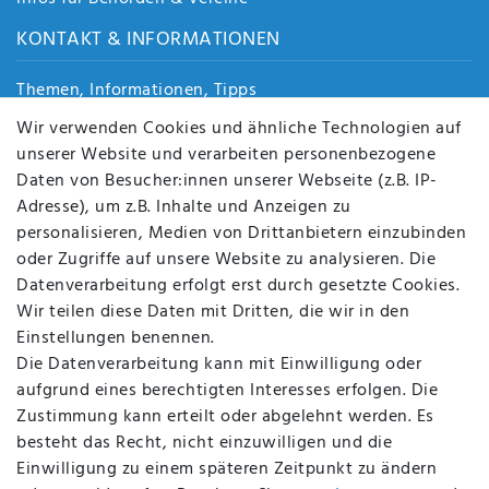
KONTAKT & INFORMATIONEN
Themen, Informationen, Tipps
Jobs
Wir verwenden Cookies und ähnliche Technologien auf
Über uns
unserer Website und verarbeiten personenbezogene
Kontakt
Daten von Besucher:innen unserer Webseite (z.B. IP-
Datenschutz
Adresse), um z.B. Inhalte und Anzeigen zu
AGB
personalisieren, Medien von Drittanbietern einzubinden
FAQ
oder Zugriffe auf unsere Website zu analysieren. Die
Batterieentsorgung
Datenverarbeitung erfolgt erst durch gesetzte Cookies.
Altölverordnung
Wir teilen diese Daten mit Dritten, die wir in den
Impressum
Einstellungen benennen.
Die Datenverarbeitung kann mit Einwilligung oder
aufgrund eines berechtigten Interesses erfolgen. Die
Zustimmung kann erteilt oder abgelehnt werden. Es
BEQUEM UND SICHER BEZAHLEN MIT
besteht das Recht, nicht einzuwilligen und die
Einwilligung zu einem späteren Zeitpunkt zu ändern