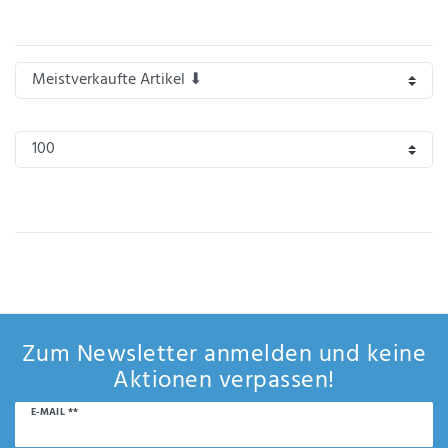
Anf
rag
e
sen
de
n
Zum Newsletter anmelden und keine
Aktionen verpassen!
Newsletter
E-MAIL **
Honig