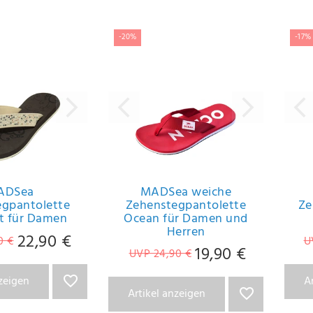
-20%
-17%
ADSea
MADSea weiche
egpantolette
Zehenstegpantolette
Ze
t für Damen
Ocean für Damen und
Herren
22,90 €
0 €
U
19,90 €
UVP 24,90 €
nzeigen
A
Artikel anzeigen