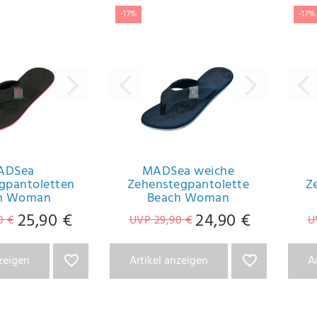
-17%
-17%
ADSea
MADSea weiche
gpantoletten
Zehenstegpantolette
Z
h Woman
Beach Woman
25,90 €
24,90 €
0 €
UVP 29,90 €
U
nzeigen
Artikel anzeigen
A