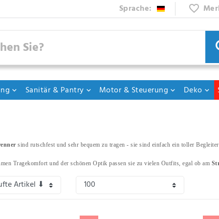
Sprache:
Mer
ung
Sanitär & Pantry
Motor & Steuerung
Deko
enner
sind rutschfest und sehr bequem zu tragen - sie sind einfach ein toller Begleite
men Tragekomfort und der schönen Optik passen sie zu vielen Outfits, egal ob am
St