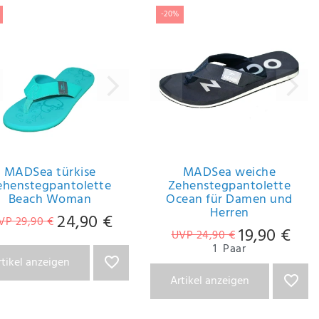
-20%
MADSea türkise
MADSea weiche
ehenstegpantolette
Zehenstegpantolette
Beach Woman
Ocean für Damen und
Herren
24,90 €
VP 29,90 €
19,90 €
UVP 24,90 €
1
Paar
rtikel anzeigen
Artikel anzeigen