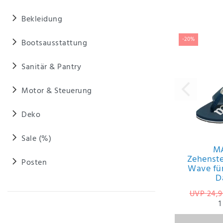
Bekleidung
-20%
Bootsausstattung
Sanitär & Pantry
Motor & Steuerung
Deko
Sale (%)
M
Zehenst
Posten
Wave fü
D
UVP 24,9
1