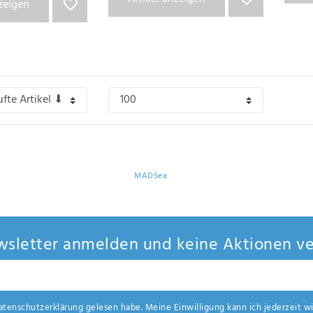
nzeigen
gebote findest du in unserem Shop
MADSea
sletter anmelden und keine Aktionen ve
aten­schutz­erklärung
gelesen habe. Meine Einwilligung kann ich jederzeit wi