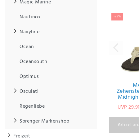
Magic Marine
Nautinox
-23%
Navyline
Ocean
Oceansouth
Optimus
M
Zehenst
Osculati
Midnigh
Regenliebe
UVP 29,9
Sprenger Markenshop
Artikel a
Freizeit