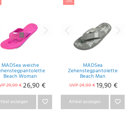
-20%
MADSea weiche
MADSea
ehenstegpantolette
Zehenstegpantolette
Beach Woman
Beach Man
26,90 €
19,90 €
VP 29,90 €
UVP 24,90 €
rtikel anzeigen
Artikel anzeigen