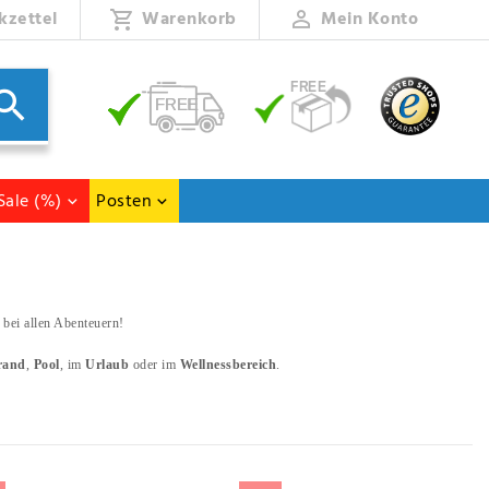
kzettel
Warenkorb
Mein Konto
Sale (%)
Posten
r bei allen Abenteuern!
rand
,
Pool
, im
Urlaub
oder im
Wellnessbereich
.