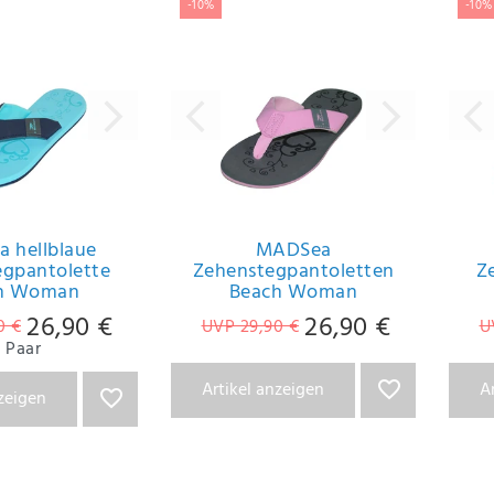
-10%
-10%
 hellblaue
MADSea
egpantolette
Zehenstegpantoletten
Z
h Woman
Beach Woman
26,90 €
26,90 €
0 €
UVP 29,90 €
U
Paar
Artikel anzeigen
A
nzeigen