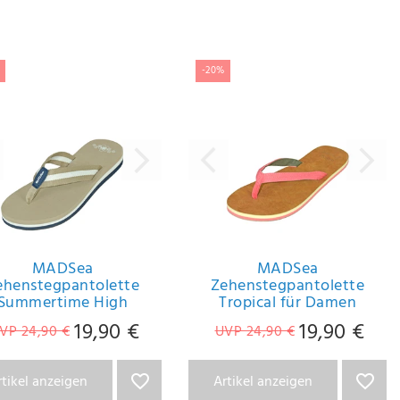
-20%
MADSea
MADSea
ehenstegpantolette
Zehenstegpantolette
Summertime High
Tropical für Damen
19,90 €
19,90 €
VP 24,90 €
UVP 24,90 €
rtikel anzeigen
Artikel anzeigen