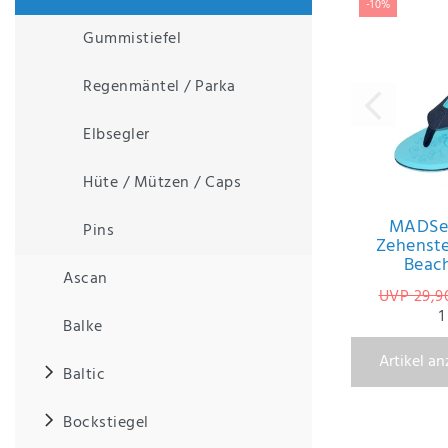
-10%
Gummistiefel
IHRE E-MAIL ADRESSE
Regenmäntel / Parka
ANMERKUNGEN UND FILTERWÜNSCHE
Elbsegler
Hüte / Mützen / Caps
MADSea
Pins
Zehenst
Hiermit
Beac
bestätige
Ascan
ich, dass
UVP 29,9
ich die
1
Balke
Daten­
schutz­
Artikel a
erklärung
Baltic
gelesen
*
habe.
Bockstiegel