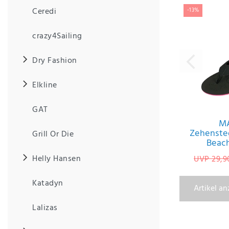
Anf
Ceredi
-13%
rag
e
sen
crazy4Sailing
de
n
Dry Fashion
Elkline
GAT
M
Zehenste
Grill Or Die
Beac
Helly Hansen
UVP 29,9
Katadyn
Artikel a
Lalizas