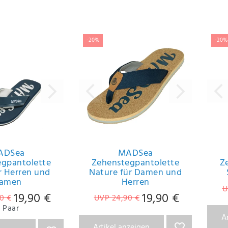
-20%
-20%
ADSea
MADSea
egpantolette
Zehenstegpantolette
Z
r Herren und
Nature für Damen und
amen
Herren
U
19,90 €
19,90 €
0 €
UVP 24,90 €
Paar
A
Artikel anzeigen