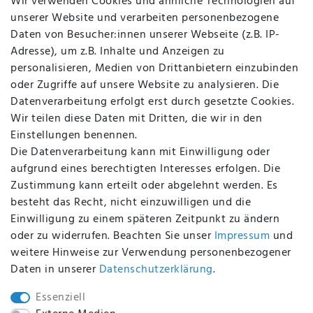
Wir verwenden Cookies und ähnliche Technologien auf
Über uns
unserer Website und verarbeiten personenbezogene
Kontakt
Daten von Besucher:innen unserer Webseite (z.B. IP-
Datenschutz
Adresse), um z.B. Inhalte und Anzeigen zu
AGB
personalisieren, Medien von Drittanbietern einzubinden
FAQ
oder Zugriffe auf unsere Website zu analysieren. Die
Batterieentsorgung
Datenverarbeitung erfolgt erst durch gesetzte Cookies.
Altölverordnung
Wir teilen diese Daten mit Dritten, die wir in den
Impressum
Einstellungen benennen.
Die Datenverarbeitung kann mit Einwilligung oder
aufgrund eines berechtigten Interesses erfolgen. Die
Zustimmung kann erteilt oder abgelehnt werden. Es
BEQUEM UND SICHER BEZAHLEN MIT
besteht das Recht, nicht einzuwilligen und die
Einwilligung zu einem späteren Zeitpunkt zu ändern
oder zu widerrufen. Beachten Sie unser
Impressum
und
weitere Hinweise zur Verwendung personenbezogener
BEI UNS SIND SIE SICHER!
Daten in unserer
Daten­schutz­erklärung
.
Essenziell