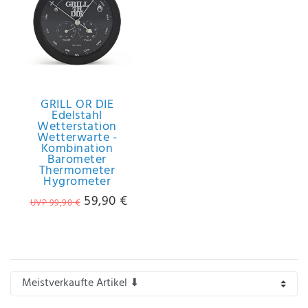
IHRE E-MAIL ADRESSE
ANMERKUNGEN UND FILTERWÜNSCHE
GRILL OR DIE
Edelstahl
Wetterstation
Wetterwarte -
Kombination
Barometer
Hiermit
Thermometer
bestätige
Hygrometer
ich, dass
59,90 €
ich die
UVP 99,90 €
Daten­
schutz­
erklärung
gelesen
*
habe.