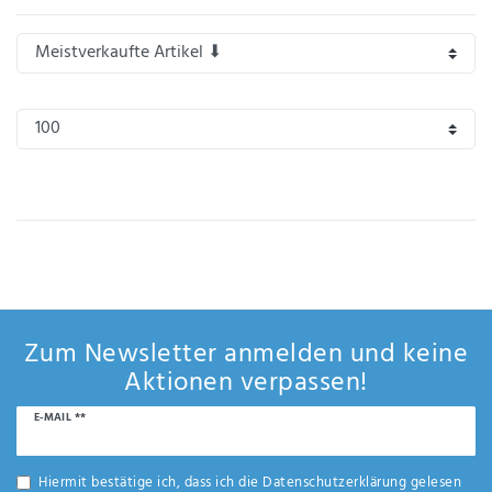
Zum Newsletter anmelden und keine
Aktionen verpassen!
Newsletter
E-MAIL **
Honig
Hiermit bestätige ich, dass ich die
Daten­schutz­erklärung
gelesen