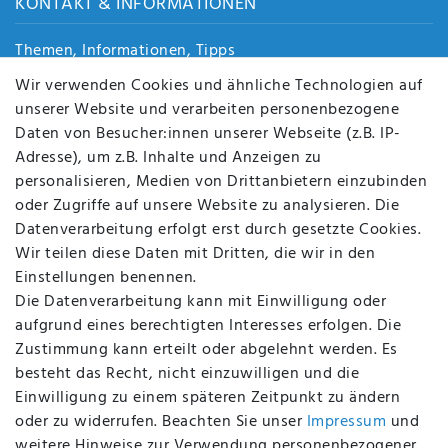
KONTAKT & INFORMATIONEN
Themen, Informationen, Tipps
Jobs
Wir verwenden Cookies und ähnliche Technologien auf
Über uns
unserer Website und verarbeiten personenbezogene
Kontakt
Daten von Besucher:innen unserer Webseite (z.B. IP-
Datenschutz
Adresse), um z.B. Inhalte und Anzeigen zu
AGB
personalisieren, Medien von Drittanbietern einzubinden
FAQ
oder Zugriffe auf unsere Website zu analysieren. Die
Batterieentsorgung
Datenverarbeitung erfolgt erst durch gesetzte Cookies.
Altölverordnung
Wir teilen diese Daten mit Dritten, die wir in den
Impressum
Einstellungen benennen.
Die Datenverarbeitung kann mit Einwilligung oder
aufgrund eines berechtigten Interesses erfolgen. Die
Zustimmung kann erteilt oder abgelehnt werden. Es
BEQUEM UND SICHER BEZAHLEN MIT
besteht das Recht, nicht einzuwilligen und die
Einwilligung zu einem späteren Zeitpunkt zu ändern
oder zu widerrufen. Beachten Sie unser
Impressum
und
weitere Hinweise zur Verwendung personenbezogener