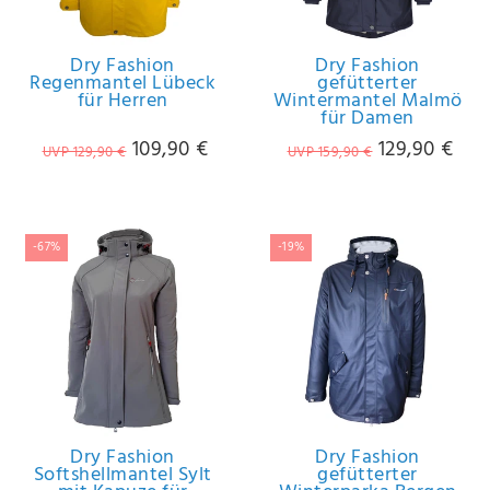
Anf
rag
e
Dry Fashion
Dry Fashion
sen
Regenmantel Lübeck
gefütterter
für Herren
Wintermantel Malmö
de
für Damen
n
109,90 €
129,90 €
UVP 129,90 €
UVP 159,90 €
-67%
-19%
Dry Fashion
Dry Fashion
Softshellmantel Sylt
gefütterter