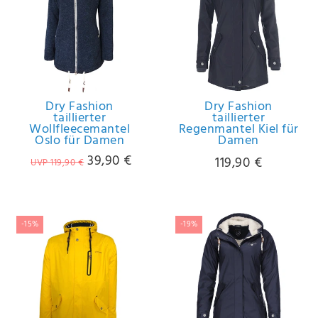
IHRE E-MAIL ADRESSE
ANMERKUNGEN UND FILTERWÜNSCHE
Dry Fashion
Dry Fashion
taillierter
taillierter
Wollfleecemantel
Regenmantel Kiel für
Oslo für Damen
Damen
39,90 €
119,90 €
UVP 119,90 €
Hiermit
bestätige
ich, dass
ich die
Daten­
-15%
-19%
schutz­
erklärung
gelesen
*
habe.