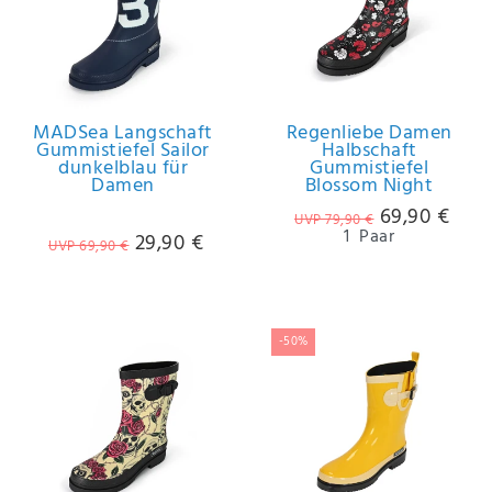
MADSea Langschaft
Regenliebe Damen
Gummistiefel Sailor
Halbschaft
dunkelblau für
Gummistiefel
Damen
Blossom Night
69,90 €
UVP 79,90 €
1
Paar
29,90 €
UVP 69,90 €
-50%