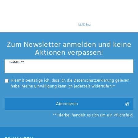
Die Gummistiefel von MADSea zeichnen sich neben den frechen Designs, den tollen
Mustern und schönen Farben auch durch eine sehr hohe Qualität und hervorragendem
Tragekomfort aus. Hier findet jeder, was er sucht. Klassisch funktional für die See und an
Bord oder modern und individuell - deine Wahl.
Weitere tolle Angebote findest du in unserem Shop
MADSea
Zum Newsletter anmelden und keine
Aktionen verpassen!
Newsletter
E-MAIL **
Honig
Hiermit bestätige ich, dass ich die
Daten­schutz­erklärung
gelesen
habe. Meine Einwilligung kann ich jederzeit widerrufen.**
Abonnieren
** Hierbei handelt es sich um ein Pflichtfeld.