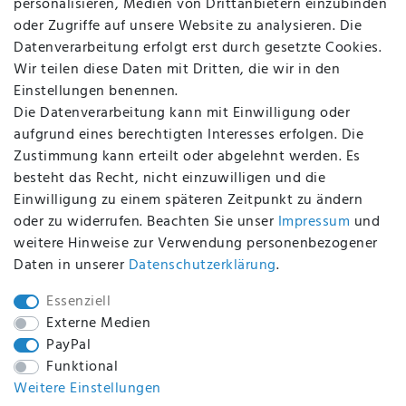
personalisieren, Medien von Drittanbietern einzubinden
FAQ
oder Zugriffe auf unsere Website zu analysieren. Die
Batterieentsorgung
Datenverarbeitung erfolgt erst durch gesetzte Cookies.
Altölverordnung
Wir teilen diese Daten mit Dritten, die wir in den
Impressum
Einstellungen benennen.
Die Datenverarbeitung kann mit Einwilligung oder
aufgrund eines berechtigten Interesses erfolgen. Die
Zustimmung kann erteilt oder abgelehnt werden. Es
BEQUEM UND SICHER BEZAHLEN MIT
besteht das Recht, nicht einzuwilligen und die
Einwilligung zu einem späteren Zeitpunkt zu ändern
oder zu widerrufen. Beachten Sie unser
Impressum
und
weitere Hinweise zur Verwendung personenbezogener
BEI UNS SIND SIE SICHER!
Daten in unserer
Daten­schutz­erklärung
.
Essenziell
Externe Medien
PayPal
WIR VERSENDEN MIT
Funktional
Weitere Einstellungen