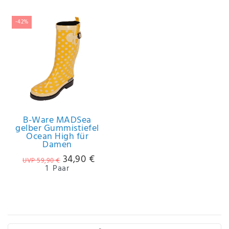
-42%
B-Ware MADSea
gelber Gummistiefel
Ocean High für
Damen
34,90 €
UVP 59,90 €
1
Paar