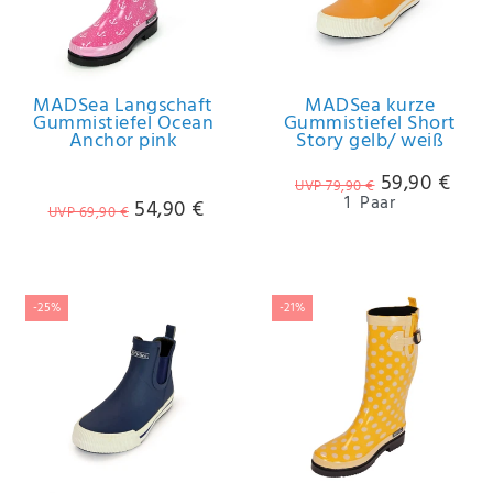
MADSea Langschaft
MADSea kurze
Gummistiefel Ocean
Gummistiefel Short
Anchor pink
Story gelb/ weiß
59,90 €
UVP 79,90 €
1
Paar
54,90 €
UVP 69,90 €
-25%
-21%