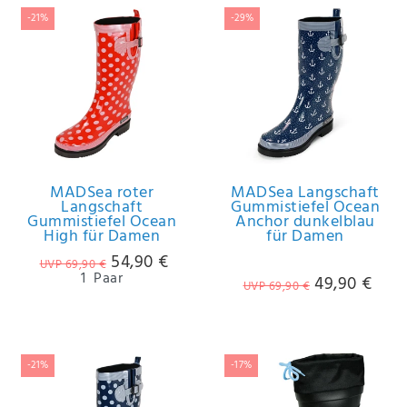
-21%
-29%
IHRE E-MAIL ADRESSE
ANMERKUNGEN UND FILTERWÜNSCHE
MADSea roter
MADSea Langschaft
Langschaft
Gummistiefel Ocean
Hiermit
Gummistiefel Ocean
Anchor dunkelblau
bestätige
High für Damen
für Damen
ich, dass
54,90 €
UVP 69,90 €
ich die
1
Paar
49,90 €
Daten­
UVP 69,90 €
schutz­
erklärung
gelesen
*
habe.
-21%
-17%