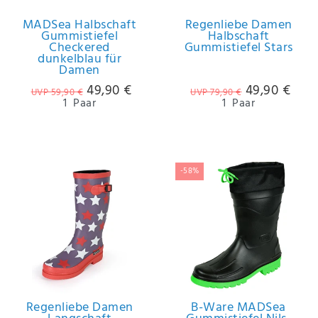
MADSea Halbschaft
Regenliebe Damen
Gummistiefel
Halbschaft
Checkered
Gummistiefel Stars
dunkelblau für
Damen
49,90 €
49,90 €
UVP 59,90 €
UVP 79,90 €
1
Paar
1
Paar
-58%
Regenliebe Damen
B-Ware MADSea