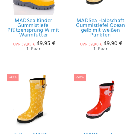
MADSea Kinder
MADSea Halbschaft
Gummistiefel
Gummistiefel Ocean
Pfützensprung W mit
gelb mit weißen
Warmfutter
Punkten
49,95 €
49,90 €
UVP 59,95 €
UVP 59,90 €
1
Paar
1
Paar
-43%
-50%