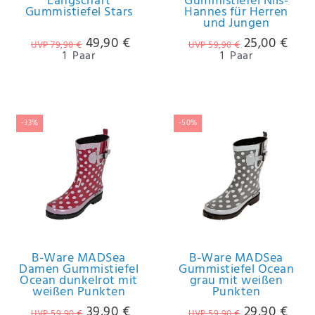
Langschaft
Gummistiefel Nils-
Gummistiefel Stars
Hannes für Herren
und Jungen
49,90 €
25,00 €
UVP 79,90 €
UVP 59,90 €
1
Paar
1
Paar
-33%
-50%
B-Ware MADSea
B-Ware MADSea
Damen Gummistiefel
Gummistiefel Ocean
Ocean dunkelrot mit
grau mit weißen
weißen Punkten
Punkten
39,90 €
29,90 €
UVP 59,90 €
UVP 59,90 €