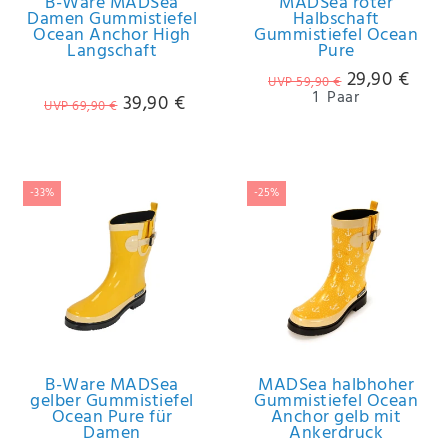
B-Ware MADSea
MADSea roter
Damen Gummistiefel
Halbschaft
Ocean Anchor High
Gummistiefel Ocean
Langschaft
Pure
29,90 €
UVP 59,90 €
1
Paar
39,90 €
UVP 69,90 €
-33%
-25%
B-Ware MADSea
MADSea halbhoher
gelber Gummistiefel
Gummistiefel Ocean
Ocean Pure für
Anchor gelb mit
Damen
Ankerdruck