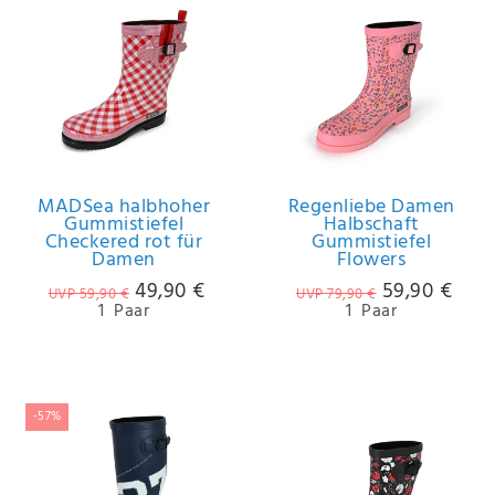
MADSea halbhoher
Regenliebe Damen
Gummistiefel
Halbschaft
Checkered rot für
Gummistiefel
Damen
Flowers
49,90 €
59,90 €
UVP 59,90 €
UVP 79,90 €
1
Paar
1
Paar
-57%