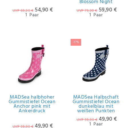
Blossom Night
54,90 €
59,90 €
UVP 69,90 €
UVP 79,90 €
1
Paar
1
Paar
-17%
MADSea halbhoher
MADSea Halbschaft
Gummistiefel Ocean
Gummistiefel Ocean
Anchor pink mit
dunkelblau mit
Ankerdruck
weißen Punkten
49,90 €
UVP 59,90 €
1
Paar
49,90 €
UVP 59,90 €