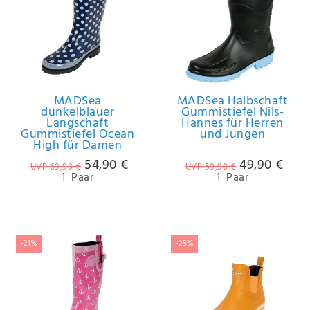
Anf
rag
e
sen
de
n
MADSea
MADSea Halbschaft
dunkelblauer
Gummistiefel Nils-
Langschaft
Hannes für Herren
Gummistiefel Ocean
und Jungen
High für Damen
54,90 €
49,90 €
UVP 69,90 €
UVP 59,90 €
1
Paar
1
Paar
-21%
-25%