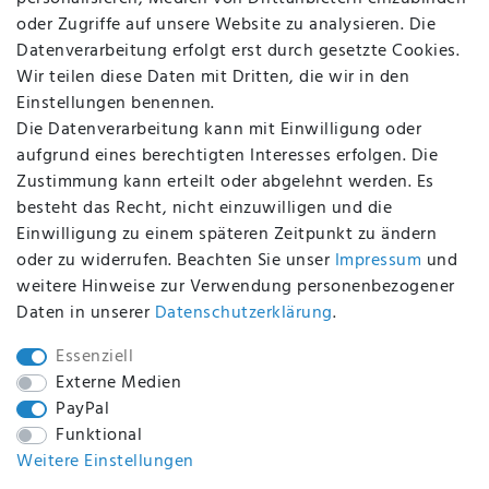
FAQ
oder Zugriffe auf unsere Website zu analysieren. Die
Batterieentsorgung
Datenverarbeitung erfolgt erst durch gesetzte Cookies.
Altölverordnung
Wir teilen diese Daten mit Dritten, die wir in den
Impressum
Einstellungen benennen.
Die Datenverarbeitung kann mit Einwilligung oder
aufgrund eines berechtigten Interesses erfolgen. Die
Zustimmung kann erteilt oder abgelehnt werden. Es
BEQUEM UND SICHER BEZAHLEN MIT
besteht das Recht, nicht einzuwilligen und die
Einwilligung zu einem späteren Zeitpunkt zu ändern
oder zu widerrufen. Beachten Sie unser
Impressum
und
weitere Hinweise zur Verwendung personenbezogener
BEI UNS SIND SIE SICHER!
Daten in unserer
Daten­schutz­erklärung
.
Essenziell
Externe Medien
PayPal
WIR VERSENDEN MIT
Funktional
Weitere Einstellungen