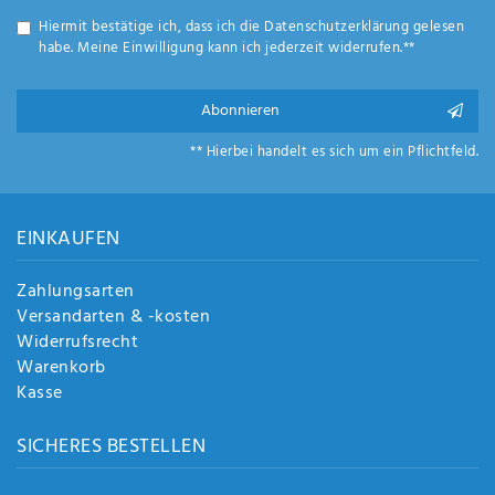
Anf
Hiermit bestätige ich, dass ich die
Daten­schutz­erklärung
gelesen
rag
habe. Meine Einwilligung kann ich jederzeit widerrufen.**
e
sen
de
Abonnieren
n
** Hierbei handelt es sich um ein Pflichtfeld.
EINKAUFEN
Zahlungsarten
Versandarten & -kosten
Widerrufsrecht
Warenkorb
Kasse
SICHERES BESTELLEN