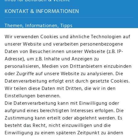
Infos für Behörden & Vereine
KONTAKT & INFORMATIONEN
Themen, Informationen, Tipps
Jobs
Wir verwenden Cookies und ähnliche Technologien auf
Über uns
unserer Website und verarbeiten personenbezogene
Kontakt
Daten von Besucher:innen unserer Webseite (z.B. IP-
Datenschutz
Adresse), um z.B. Inhalte und Anzeigen zu
AGB
personalisieren, Medien von Drittanbietern einzubinden
FAQ
oder Zugriffe auf unsere Website zu analysieren. Die
Batterieentsorgung
Datenverarbeitung erfolgt erst durch gesetzte Cookies.
Altölverordnung
Wir teilen diese Daten mit Dritten, die wir in den
Impressum
Einstellungen benennen.
Die Datenverarbeitung kann mit Einwilligung oder
aufgrund eines berechtigten Interesses erfolgen. Die
Zustimmung kann erteilt oder abgelehnt werden. Es
BEQUEM UND SICHER BEZAHLEN MIT
besteht das Recht, nicht einzuwilligen und die
Einwilligung zu einem späteren Zeitpunkt zu ändern