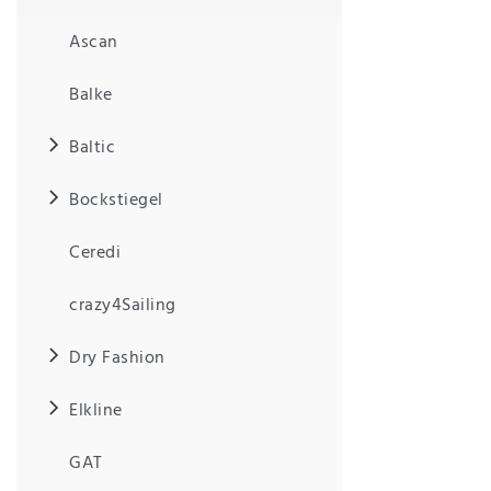
Ascan
IHRE E-MAIL ADRESSE
Balke
ANMERKUNGEN UND FILTERWÜNSCHE
Baltic
Bockstiegel
Ceredi
Hiermit
bestätige
crazy4Sailing
ich, dass
ich die
Dry Fashion
Daten­
schutz­
erklärung
Elkline
gelesen
*
habe.
GAT