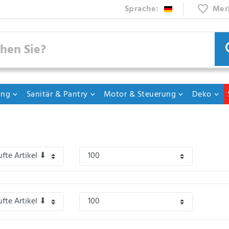
Sprache:
Mer
ung
Sanitär & Pantry
Motor & Steuerung
Deko