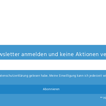
sletter anmelden und keine Aktionen ve
aten­schutz­erklärung
gelesen habe. Meine Einwilligung kann ich jederzeit wi
Abonnieren
** H