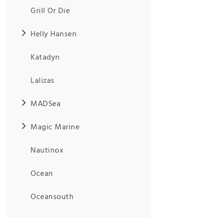
Anf
Grill Or Die
rag
e
sen
Helly Hansen
de
n
Katadyn
Lalizas
MADSea
Magic Marine
Nautinox
Ocean
Oceansouth