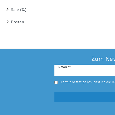
Sale (%)
Posten
Zum New
Newsletter
E-MAIL **
Honig
Hiermit bestätige ich, dass ich die
D