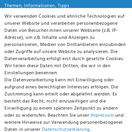
Themen, Informationen, Tipps
Jobs
Wir verwenden Cookies und ähnliche Technologien auf
Über uns
unserer Website und verarbeiten personenbezogene
Kontakt
Daten von Besucher:innen unserer Webseite (z.B. IP-
Datenschutz
Adresse), um z.B. Inhalte und Anzeigen zu
AGB
personalisieren, Medien von Drittanbietern einzubinden
FAQ
oder Zugriffe auf unsere Website zu analysieren. Die
Batterieentsorgung
Datenverarbeitung erfolgt erst durch gesetzte Cookies.
Altölverordnung
Wir teilen diese Daten mit Dritten, die wir in den
Impressum
Einstellungen benennen.
Die Datenverarbeitung kann mit Einwilligung oder
aufgrund eines berechtigten Interesses erfolgen. Die
Zustimmung kann erteilt oder abgelehnt werden. Es
BEQUEM UND SICHER BEZAHLEN MIT
besteht das Recht, nicht einzuwilligen und die
Einwilligung zu einem späteren Zeitpunkt zu ändern
oder zu widerrufen. Beachten Sie unser
Impressum
und
weitere Hinweise zur Verwendung personenbezogener
BEI UNS SIND SIE SICHER!
Daten in unserer
Daten­schutz­erklärung
.