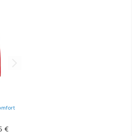
omfort
5 €