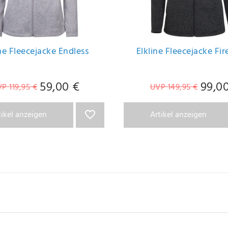
ine Fleecejacke Endless
Elkline Fleecejacke Fir
59,00 €
99,0
P 119,95 €
UVP 149,95 €
tikel anzeigen
Artikel anzeigen