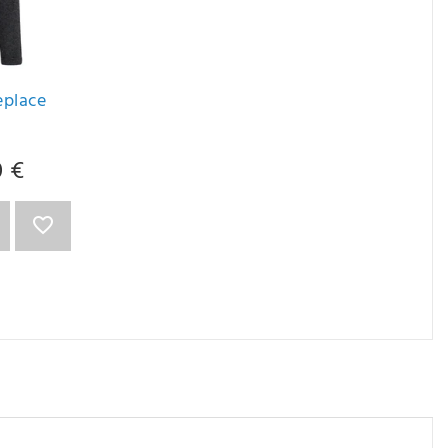
eplace
0 €