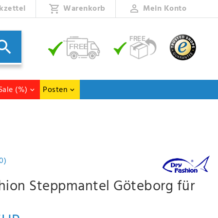
kzettel
Warenkorb
Mein Konto
Sale (%)
Posten
0)
hion Steppmantel Göteborg für