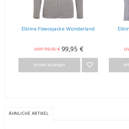
Elkline Fleecejacke Wonderland
Elkl
99,95 €
UVP 119,95 €
UV
Artikel anzeigen
Ar
ÄHNLICHE ARTIKEL