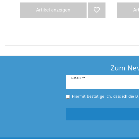
Artikel anzeigen
Ar
Zum New
Newsletter
E-MAIL **
Honig
Hiermit bestätige ich, dass ich die
D