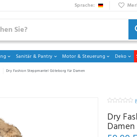
Sprache:
Mer
ung
Sanitär & Pantry
Motor & Steuerung
Deko
Dry Fashion Steppmantel Göteborg für Damen
(
Dry Fas
Damen