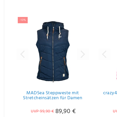
Ähnliche Artikel
-10%
MADSea Steppweste mit
crazy4
Stretcheinsätzen für Damen
89,90 €
UVP 99,90 €
U