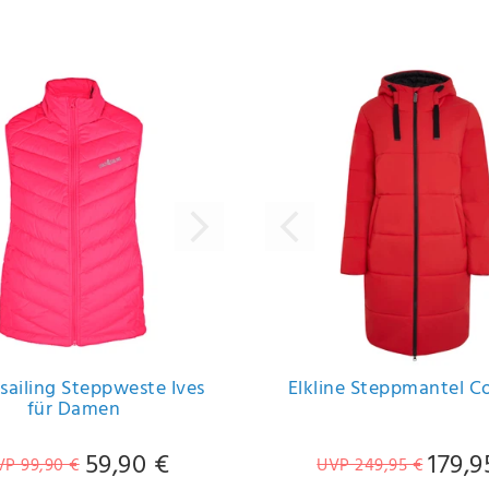
sailing Steppweste Ives
Elkline Steppmantel C
für Damen
59,90 €
179,9
VP 99,90 €
UVP 249,95 €