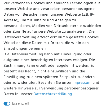
Jobs
Wir verwenden Cookies und ähnliche Technologien auf
Über uns
unserer Website und verarbeiten personenbezogene
Kontakt
Daten von Besucher:innen unserer Webseite (z.B. IP-
Datenschutz
Adresse), um z.B. Inhalte und Anzeigen zu
AGB
personalisieren, Medien von Drittanbietern einzubinden
FAQ
oder Zugriffe auf unsere Website zu analysieren. Die
Batterieentsorgung
Datenverarbeitung erfolgt erst durch gesetzte Cookies.
Altölverordnung
Wir teilen diese Daten mit Dritten, die wir in den
Impressum
Einstellungen benennen.
Die Datenverarbeitung kann mit Einwilligung oder
aufgrund eines berechtigten Interesses erfolgen. Die
Zustimmung kann erteilt oder abgelehnt werden. Es
BEQUEM UND SICHER BEZAHLEN MIT
besteht das Recht, nicht einzuwilligen und die
Einwilligung zu einem späteren Zeitpunkt zu ändern
oder zu widerrufen. Beachten Sie unser
Impressum
und
weitere Hinweise zur Verwendung personenbezogener
BEI UNS SIND SIE SICHER!
Daten in unserer
Daten­schutz­erklärung
.
Essenziell