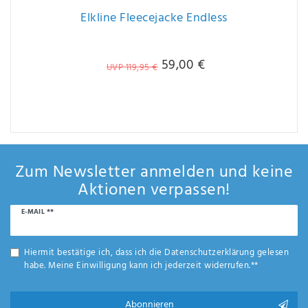
Elkline Fleecejacke Endless
59,00 €
UVP 119,95 €
Zum Newsletter anmelden und keine
Aktionen verpassen!
Newsletter
E-MAIL **
Honig
Hiermit bestätige ich, dass ich die
Daten­schutz­erklärung
gelesen
habe. Meine Einwilligung kann ich jederzeit widerrufen.**
Abonnieren