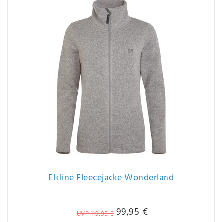
Elkline Fleecejacke Wonderland
99,95 €
UVP 119,95 €