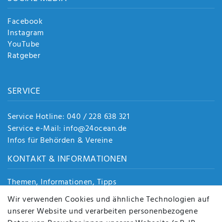
Facebook
Instagram
YouTube
Ratgeber
SERVICE
Service Hotline: 040 / 228 638 321
Service e-Mail: info@24ocean.de
Infos für Behörden & Vereine
KONTAKT & INFORMATIONEN
Themen, Informationen, Tipps
Jobs
Wir verwenden Cookies und ähnliche Technologien auf
Über uns
unserer Website und verarbeiten personenbezogene
Kontakt