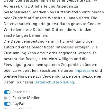
Daten von Besucher:innen unserer Webseite (z.B. IP-
Datenschutz
Adresse), um z.B. Inhalte und Anzeigen zu
AGB
personalisieren, Medien von Drittanbietern einzubinden
FAQ
oder Zugriffe auf unsere Website zu analysieren. Die
Batterieentsorgung
Datenverarbeitung erfolgt erst durch gesetzte Cookies.
Altölverordnung
Wir teilen diese Daten mit Dritten, die wir in den
Impressum
Einstellungen benennen.
Die Datenverarbeitung kann mit Einwilligung oder
aufgrund eines berechtigten Interesses erfolgen. Die
Zustimmung kann erteilt oder abgelehnt werden. Es
BEQUEM UND SICHER BEZAHLEN MIT
besteht das Recht, nicht einzuwilligen und die
Einwilligung zu einem späteren Zeitpunkt zu ändern
oder zu widerrufen. Beachten Sie unser
Impressum
und
weitere Hinweise zur Verwendung personenbezogener
BEI UNS SIND SIE SICHER!
Daten in unserer
Daten­schutz­erklärung
.
Essenziell
Externe Medien
PayPal
WIR VERSENDEN MIT