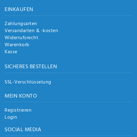
Anf
EINKAUFEN
rag
e
sen
Zahlungsarten
de
Versandarten & -kosten
n
Widerrufsrecht
Warenkorb
Kasse
SICHERES BESTELLEN
SSL-Verschlüsselung
MEIN KONTO
Registrieren
Login
SOCIAL MEDIA