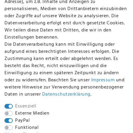
Adresse), um z.B. Inhalte und Anzeigen zu
AGB
personalisieren, Medien von Drittanbietern einzubinden
FAQ
oder Zugriffe auf unsere Website zu analysieren. Die
Batterieentsorgung
Datenverarbeitung erfolgt erst durch gesetzte Cookies.
Altölverordnung
Wir teilen diese Daten mit Dritten, die wir in den
Impressum
Einstellungen benennen.
Die Datenverarbeitung kann mit Einwilligung oder
aufgrund eines berechtigten Interesses erfolgen. Die
Zustimmung kann erteilt oder abgelehnt werden. Es
BEQUEM UND SICHER BEZAHLEN MIT
besteht das Recht, nicht einzuwilligen und die
Einwilligung zu einem späteren Zeitpunkt zu ändern
oder zu widerrufen. Beachten Sie unser
Impressum
und
weitere Hinweise zur Verwendung personenbezogener
BEI UNS SIND SIE SICHER!
Daten in unserer
Daten­schutz­erklärung
.
Essenziell
Externe Medien
PayPal
WIR VERSENDEN MIT
Funktional