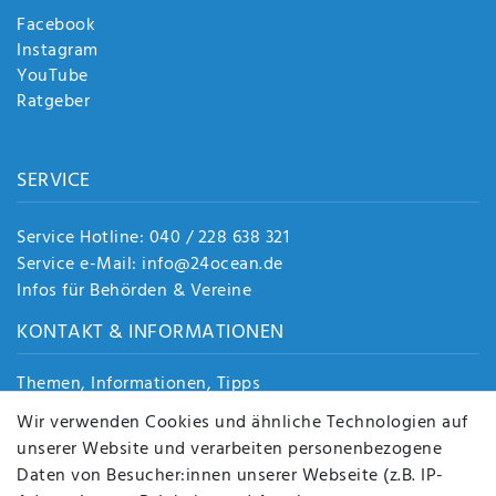
Facebook
Instagram
YouTube
Ratgeber
SERVICE
Service Hotline: 040 / 228 638 321
Service e-Mail: info@24ocean.de
Infos für Behörden & Vereine
KONTAKT & INFORMATIONEN
Themen, Informationen, Tipps
Jobs
Wir verwenden Cookies und ähnliche Technologien auf
Über uns
unserer Website und verarbeiten personenbezogene
Kontakt
Daten von Besucher:innen unserer Webseite (z.B. IP-
Datenschutz