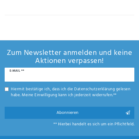
IHRE E-MAIL ADRESSE
ANMERKUNGEN UND FILTERWÜNSCHE
Zum Newsletter anmelden und keine
Aktionen verpassen!
Newsletter
E-MAIL **
Hiermit
Honig
bestätige
ich, dass
Hiermit bestätige ich, dass ich die
Daten­schutz­erklärung
gelesen
ich die
habe. Meine Einwilligung kann ich jederzeit widerrufen.**
Daten­
schutz­
erklärung
Abonnieren
gelesen
*
habe.
** Hierbei handelt es sich um ein Pflichtfeld.