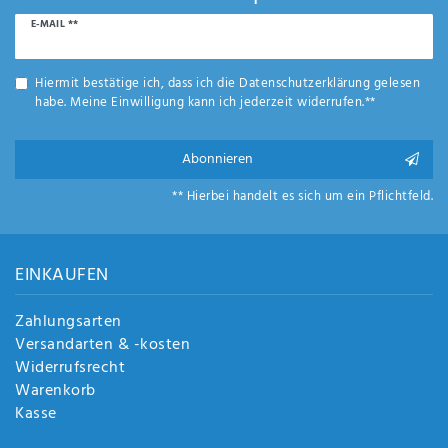
Anf
Newsletter
E-MAIL **
rag
Honig
e
sen
Hiermit bestätige ich, dass ich die
Daten­schutz­erklärung
gelesen
de
habe. Meine Einwilligung kann ich jederzeit widerrufen.**
n
Abonnieren
** Hierbei handelt es sich um ein Pflichtfeld.
EINKAUFEN
Zahlungsarten
Versandarten & -kosten
Widerrufsrecht
Warenkorb
Kasse