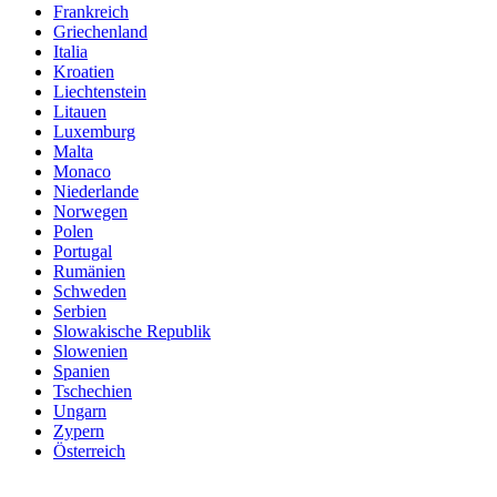
Frankreich
Griechenland
Italia
Kroatien
Liechtenstein
Litauen
Luxemburg
Malta
Monaco
Niederlande
Norwegen
Polen
Portugal
Rumänien
Schweden
Serbien
Slowakische Republik
Slowenien
Spanien
Tschechien
Ungarn
Zypern
Österreich