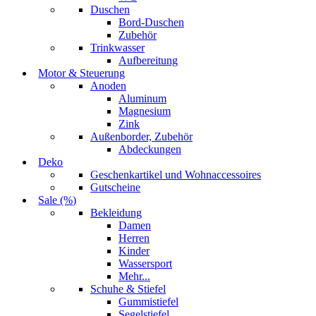
Duschen
Bord-Duschen
Zubehör
Trinkwasser
Aufbereitung
Motor & Steuerung
Anoden
Aluminum
Magnesium
Zink
Außenborder, Zubehör
Abdeckungen
Deko
Geschenkartikel und Wohnaccessoires
Gutscheine
Sale (%)
Bekleidung
Damen
Herren
Kinder
Wassersport
Mehr...
Schuhe & Stiefel
Gummistiefel
Segelstiefel