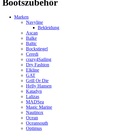
Bootszubehör
Marken
Navyline
Bekleidung
Ascan
Balke
Baltic
Bockstiegel
Ceredi
crazy4Sailing
Dry Fashion
Elkline
GAT
Grill Or Die
Helly Hansen
Katadyn
Lalizas
MADSea
Magic Marine
Nautinox
Ocean
Oceansouth
Optimus