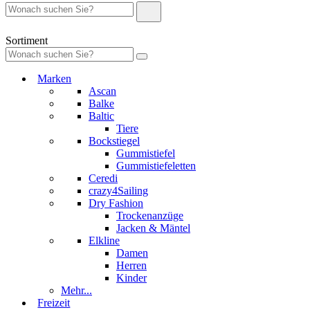
Sortiment
Marken
Ascan
Balke
Baltic
Tiere
Bockstiegel
Gummistiefel
Gummistiefeletten
Ceredi
crazy4Sailing
Dry Fashion
Trockenanzüge
Jacken & Mäntel
Elkline
Damen
Herren
Kinder
Mehr...
Freizeit