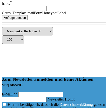
*
habe.
Ceres::Template.mailFormHoneypotLabel
Anfrage senden
Navyline ist ein Hersteller, Importeuer und Großhändler für Bootszubehör. Die Produktionsstätten befinden
sich hauptsächlich in Europa und Asien. Das Zentrallager befindet sich in Norderstedt, 10 km nördlich von
der Metropole Hamburg.
Das umfangreiche Sortiment umfasst hauptsächlich technische Artikel, aber auch Gummistiefel und
Kapokkissen gehören ins Sortiment.
Navyline gehört zur Yachticon / Navyline Firmengruppe, ein mittelständisches Unternehmen. Die
Mitarbeiter verfügen über lange Erfahrung und viele sind seit ihrer Kindheit auf dem Wasser zu Hause.
Zum Newsletter anmelden und keine Aktionen
verpassen!
E-Mail **
Newsletter Honig
Hiermit bestätige ich, dass ich die
Daten­schutz­erklärung
gelesen