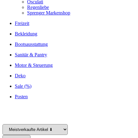
Osculati
Regenliebe
Sprenger Markenshop
Freizeit
Bekleidung
Bootsausstattung
Sanitär & Pantry
Motor & Steuerung
Deko
Sale (%)
Posten
Verbandskasten, Rettungsweste, Pumpschlauch... Wassersport braucht viel Zubehör, auf das man sich auch
in schwierigen Situationen stets verlassen will.
Die Produkte von Navyline sind auch hier erste Wahl und bieten Unterstützung, wann immer sie gefordert
ist.