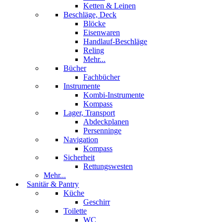
Ketten & Leinen
Beschläge, Deck
Blöcke
Eisenwaren
Handlauf-Beschläge
Reling
Mehr...
Bücher
Fachbücher
Instrumente
Kombi-Instrumente
Kompass
Lager, Transport
Abdeckplanen
Persenninge
Navigation
Kompass
Sicherheit
Rettungswesten
Mehr...
Sanitär & Pantry
Küche
Geschirr
Toilette
WC