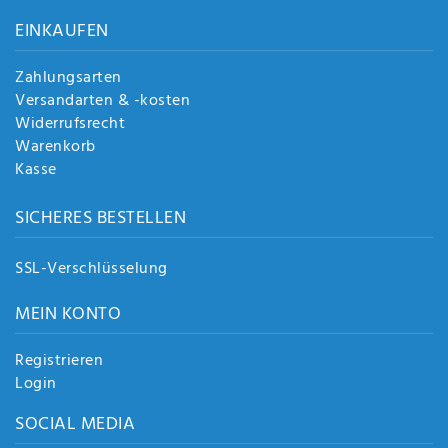
Anf
EINKAUFEN
rag
e
sen
Zahlungsarten
de
Versandarten & -kosten
n
Widerrufsrecht
Warenkorb
Kasse
SICHERES BESTELLEN
SSL-Verschlüsselung
MEIN KONTO
Registrieren
Login
SOCIAL MEDIA