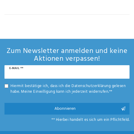
IHRE E-MAIL ADRESSE
ANMERKUNGEN UND FILTERWÜNSCHE
Zum Newsletter anmelden und keine
Aktionen verpassen!
Newsletter
E-MAIL **
Hiermit
Honig
bestätige
ich, dass
Hiermit bestätige ich, dass ich die
Daten­schutz­erklärung
gelesen
ich die
habe. Meine Einwilligung kann ich jederzeit widerrufen.**
Daten­
schutz­
erklärung
Abonnieren
gelesen
*
habe.
** Hierbei handelt es sich um ein Pflichtfeld.