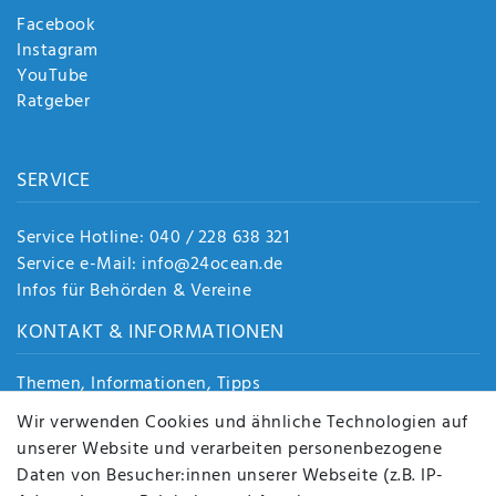
Facebook
Instagram
YouTube
Ratgeber
SERVICE
Service Hotline: 040 / 228 638 321
Service e-Mail: info@24ocean.de
Infos für Behörden & Vereine
KONTAKT & INFORMATIONEN
Themen, Informationen, Tipps
Jobs
Wir verwenden Cookies und ähnliche Technologien auf
Über uns
unserer Website und verarbeiten personenbezogene
Kontakt
Daten von Besucher:innen unserer Webseite (z.B. IP-
Datenschutz