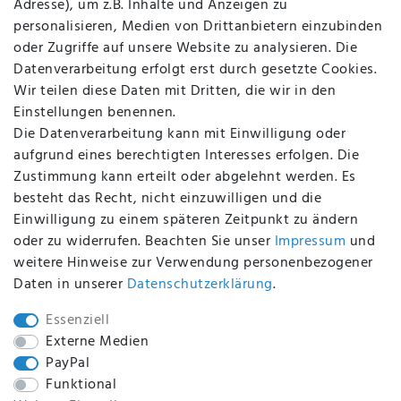
Adresse), um z.B. Inhalte und Anzeigen zu
AGB
personalisieren, Medien von Drittanbietern einzubinden
FAQ
oder Zugriffe auf unsere Website zu analysieren. Die
Batterieentsorgung
Datenverarbeitung erfolgt erst durch gesetzte Cookies.
Altölverordnung
Wir teilen diese Daten mit Dritten, die wir in den
Impressum
Einstellungen benennen.
Die Datenverarbeitung kann mit Einwilligung oder
aufgrund eines berechtigten Interesses erfolgen. Die
Zustimmung kann erteilt oder abgelehnt werden. Es
BEQUEM UND SICHER BEZAHLEN MIT
besteht das Recht, nicht einzuwilligen und die
Einwilligung zu einem späteren Zeitpunkt zu ändern
oder zu widerrufen. Beachten Sie unser
Impressum
und
weitere Hinweise zur Verwendung personenbezogener
BEI UNS SIND SIE SICHER!
Daten in unserer
Daten­schutz­erklärung
.
Essenziell
Externe Medien
PayPal
WIR VERSENDEN MIT
Funktional