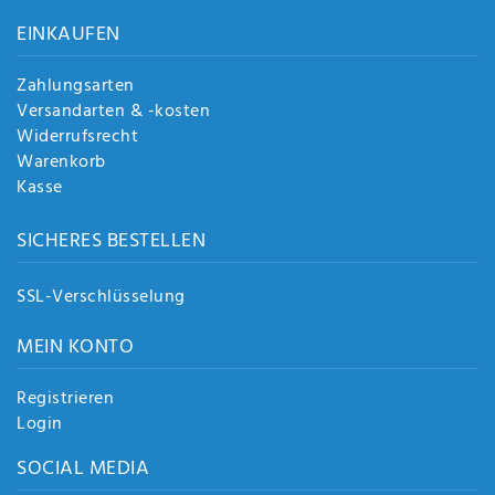
Anf
EINKAUFEN
rag
e
sen
Zahlungsarten
de
Versandarten & -kosten
n
Widerrufsrecht
Warenkorb
Kasse
SICHERES BESTELLEN
SSL-Verschlüsselung
MEIN KONTO
Registrieren
Login
SOCIAL MEDIA