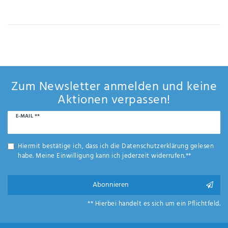
IHRE E-MAIL ADRESSE
ANMERKUNGEN UND FILTERWÜNSCHE
Zum Newsletter anmelden und keine
Aktionen verpassen!
Newsletter
E-MAIL **
Hiermit
Honig
bestätige
ich, dass
Hiermit bestätige ich, dass ich die
Daten­schutz­erklärung
gelesen
ich die
habe. Meine Einwilligung kann ich jederzeit widerrufen.**
Daten­
schutz­
erklärung
Abonnieren
gelesen
*
habe.
** Hierbei handelt es sich um ein Pflichtfeld.