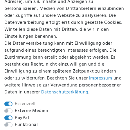
Adresse), um z.B. Inhalte und Anzeigen zu
AGB
personalisieren, Medien von Drittanbietern einzubinden
FAQ
oder Zugriffe auf unsere Website zu analysieren. Die
Batterieentsorgung
Datenverarbeitung erfolgt erst durch gesetzte Cookies.
Altölverordnung
Wir teilen diese Daten mit Dritten, die wir in den
Impressum
Einstellungen benennen.
Die Datenverarbeitung kann mit Einwilligung oder
aufgrund eines berechtigten Interesses erfolgen. Die
Zustimmung kann erteilt oder abgelehnt werden. Es
BEQUEM UND SICHER BEZAHLEN MIT
besteht das Recht, nicht einzuwilligen und die
Einwilligung zu einem späteren Zeitpunkt zu ändern
oder zu widerrufen. Beachten Sie unser
Impressum
und
weitere Hinweise zur Verwendung personenbezogener
BEI UNS SIND SIE SICHER!
Daten in unserer
Daten­schutz­erklärung
.
Essenziell
Externe Medien
PayPal
WIR VERSENDEN MIT
Funktional