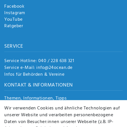
Facebook
Instagram
YouTube
Ratgeber
SERVICE
Service Hotline: 040 / 228 638 321
Service e-Mail: info@24ocean.de
Infos für Behörden & Vereine
KONTAKT & INFORMATIONEN
Themen, Informationen, Tipps
Jobs
Wir verwenden Cookies und ähnliche Technologien auf
Über uns
unserer Website und verarbeiten personenbezogene
Kontakt
Daten von Besucher:innen unserer Webseite (z.B. IP-
Datenschutz