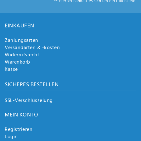
** Hierbei handelt es sich um ein Pflichtfeld.
Anf
rag
e
sen
EINKAUFEN
de
n
Zahlungsarten
Versandarten & -kosten
Widerrufsrecht
Warenkorb
Kasse
SICHERES BESTELLEN
SSL-Verschlüsselung
MEIN KONTO
Registrieren
Login