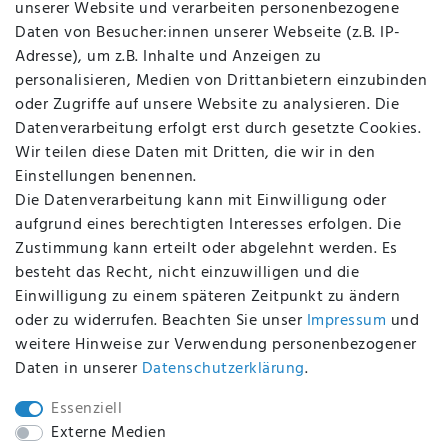
unserer Website und verarbeiten personenbezogene
Kontakt
Daten von Besucher:innen unserer Webseite (z.B. IP-
Datenschutz
Adresse), um z.B. Inhalte und Anzeigen zu
AGB
personalisieren, Medien von Drittanbietern einzubinden
FAQ
oder Zugriffe auf unsere Website zu analysieren. Die
Batterieentsorgung
Datenverarbeitung erfolgt erst durch gesetzte Cookies.
Altölverordnung
Wir teilen diese Daten mit Dritten, die wir in den
Impressum
Einstellungen benennen.
Die Datenverarbeitung kann mit Einwilligung oder
aufgrund eines berechtigten Interesses erfolgen. Die
Zustimmung kann erteilt oder abgelehnt werden. Es
BEQUEM UND SICHER BEZAHLEN MIT
besteht das Recht, nicht einzuwilligen und die
Einwilligung zu einem späteren Zeitpunkt zu ändern
oder zu widerrufen. Beachten Sie unser
Impressum
und
weitere Hinweise zur Verwendung personenbezogener
BEI UNS SIND SIE SICHER!
Daten in unserer
Daten­schutz­erklärung
.
Essenziell
Externe Medien