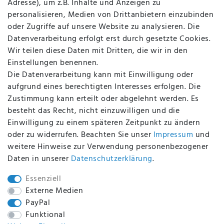
Adresse), um z.B. Inhalte und Anzeigen zu
AGB
personalisieren, Medien von Drittanbietern einzubinden
FAQ
oder Zugriffe auf unsere Website zu analysieren. Die
Batterieentsorgung
Datenverarbeitung erfolgt erst durch gesetzte Cookies.
Altölverordnung
Wir teilen diese Daten mit Dritten, die wir in den
Impressum
Einstellungen benennen.
Die Datenverarbeitung kann mit Einwilligung oder
aufgrund eines berechtigten Interesses erfolgen. Die
Zustimmung kann erteilt oder abgelehnt werden. Es
BEQUEM UND SICHER BEZAHLEN MIT
besteht das Recht, nicht einzuwilligen und die
Einwilligung zu einem späteren Zeitpunkt zu ändern
oder zu widerrufen. Beachten Sie unser
Impressum
und
weitere Hinweise zur Verwendung personenbezogener
BEI UNS SIND SIE SICHER!
Daten in unserer
Daten­schutz­erklärung
.
Essenziell
Externe Medien
PayPal
WIR VERSENDEN MIT
Funktional