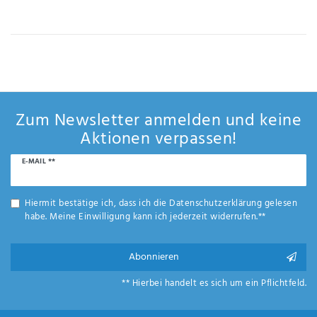
IHRE E-MAIL ADRESSE
ANMERKUNGEN UND FILTERWÜNSCHE
Zum Newsletter anmelden und keine
Aktionen verpassen!
Newsletter
E-MAIL **
Hiermit
Honig
bestätige
ich, dass
Hiermit bestätige ich, dass ich die
Daten­schutz­erklärung
gelesen
ich die
habe. Meine Einwilligung kann ich jederzeit widerrufen.**
Daten­
schutz­
erklärung
Abonnieren
gelesen
*
habe.
** Hierbei handelt es sich um ein Pflichtfeld.