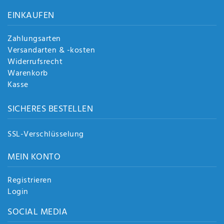
Anf
EINKAUFEN
rag
e
sen
Zahlungsarten
de
Versandarten & -kosten
n
Widerrufsrecht
Warenkorb
Kasse
SICHERES BESTELLEN
SSL-Verschlüsselung
MEIN KONTO
Registrieren
Login
SOCIAL MEDIA