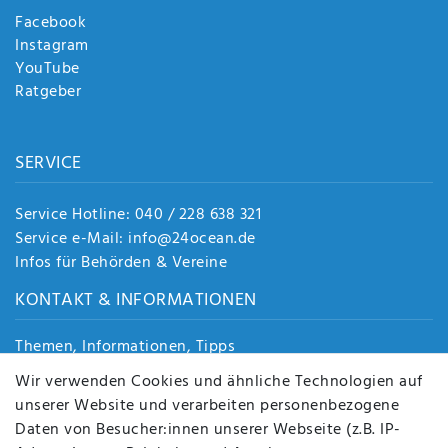
Facebook
Instagram
YouTube
Ratgeber
SERVICE
Service Hotline: 040 / 228 638 321
Service e-Mail: info@24ocean.de
Infos für Behörden & Vereine
KONTAKT & INFORMATIONEN
Themen, Informationen, Tipps
Jobs
Wir verwenden Cookies und ähnliche Technologien auf
Über uns
unserer Website und verarbeiten personenbezogene
Kontakt
Daten von Besucher:innen unserer Webseite (z.B. IP-
Datenschutz