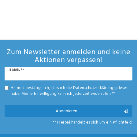
IHRE E-MAIL ADRESSE
ANMERKUNGEN UND FILTERWÜNSCHE
Zum Newsletter anmelden und keine
Aktionen verpassen!
Newsletter
E-MAIL **
Hiermit
Honig
bestätige
ich, dass
Hiermit bestätige ich, dass ich die
Daten­schutz­erklärung
gelesen
ich die
habe. Meine Einwilligung kann ich jederzeit widerrufen.**
Daten­
schutz­
erklärung
Abonnieren
gelesen
*
habe.
** Hierbei handelt es sich um ein Pflichtfeld.