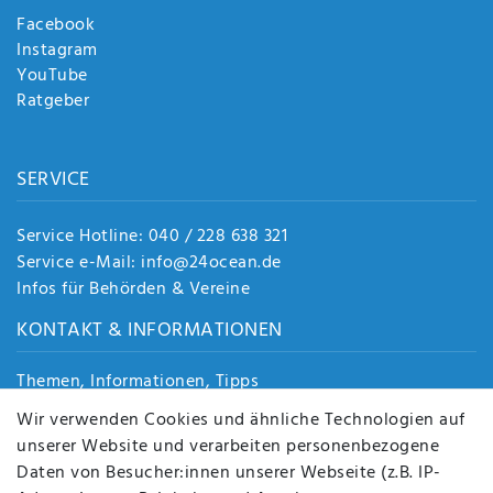
Facebook
Instagram
YouTube
Ratgeber
SERVICE
Service Hotline: 040 / 228 638 321
Service e-Mail: info@24ocean.de
Infos für Behörden & Vereine
KONTAKT & INFORMATIONEN
Themen, Informationen, Tipps
Jobs
Wir verwenden Cookies und ähnliche Technologien auf
Über uns
unserer Website und verarbeiten personenbezogene
Kontakt
Daten von Besucher:innen unserer Webseite (z.B. IP-
Datenschutz