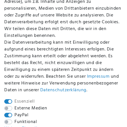
Adresse), um z.B. Inhalte und Anzeigen zu
AGB
personalisieren, Medien von Drittanbietern einzubinden
FAQ
oder Zugriffe auf unsere Website zu analysieren. Die
Batterieentsorgung
Datenverarbeitung erfolgt erst durch gesetzte Cookies.
Altölverordnung
Wir teilen diese Daten mit Dritten, die wir in den
Impressum
Einstellungen benennen.
Die Datenverarbeitung kann mit Einwilligung oder
aufgrund eines berechtigten Interesses erfolgen. Die
Zustimmung kann erteilt oder abgelehnt werden. Es
BEQUEM UND SICHER BEZAHLEN MIT
besteht das Recht, nicht einzuwilligen und die
Einwilligung zu einem späteren Zeitpunkt zu ändern
oder zu widerrufen. Beachten Sie unser
Impressum
und
weitere Hinweise zur Verwendung personenbezogener
BEI UNS SIND SIE SICHER!
Daten in unserer
Daten­schutz­erklärung
.
Essenziell
Externe Medien
PayPal
WIR VERSENDEN MIT
Funktional