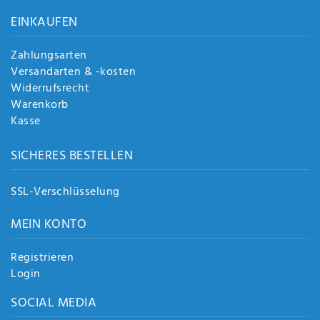
Anf
EINKAUFEN
rag
e
sen
Zahlungsarten
de
Versandarten & -kosten
n
Widerrufsrecht
Warenkorb
Kasse
SICHERES BESTELLEN
SSL-Verschlüsselung
MEIN KONTO
Registrieren
Login
SOCIAL MEDIA