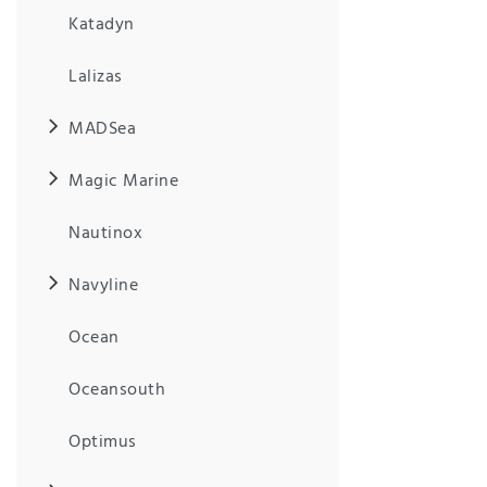
Anf
Katadyn
rag
e
sen
Lalizas
de
n
MADSea
Magic Marine
Nautinox
Navyline
Ocean
Oceansouth
Optimus