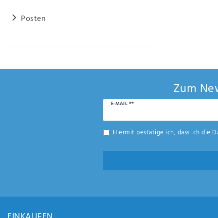
Posten
Zum New
Newsletter
E-MAIL **
Honig
Hiermit bestätige ich, dass ich die
D
EINKAUFEN