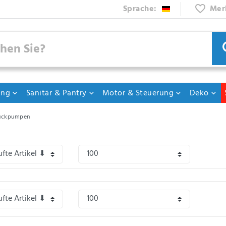
Sprache:
Mer
ung
Sanitär & Pantry
Motor & Steuerung
Deko
uckpumpen