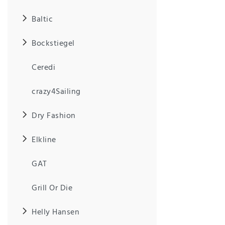
Baltic
IHRE E-MAIL ADRESSE
Bockstiegel
ANMERKUNGEN UND FILTERWÜNSCHE
Ceredi
crazy4Sailing
Dry Fashion
Hiermit
bestätige
Elkline
ich, dass
ich die
GAT
Daten­
schutz­
erklärung
Grill Or Die
gelesen
*
habe.
Helly Hansen