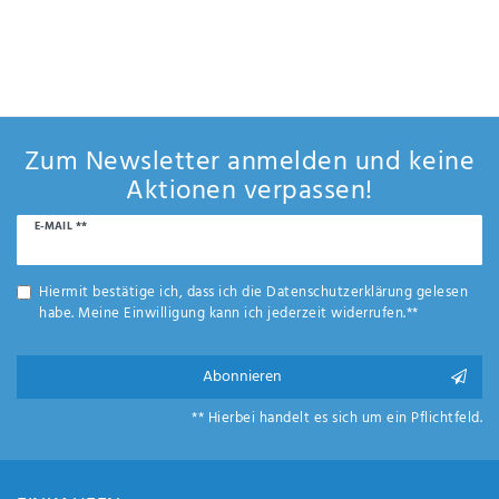
• Entwickelt für den Dauereinsatz an Bord von Schiffen in anspruchsvollen Umgebungen
Anf
rag
• Emaillierter Eisenwärmetauscher zur indirekten Beheizung mit z.B. Motorkühlwasser
e
oder
• Elektrische Heizung nur 230 V oder 120 V, für Außenborder oder Boote mit Aggregat,
sen
benötigt 230 V Wechselstrom
de
n
Zum Newsletter anmelden und keine
Aktionen verpassen!
Newsletter
E-MAIL **
Honig
Hiermit bestätige ich, dass ich die
Daten­schutz­erklärung
gelesen
habe. Meine Einwilligung kann ich jederzeit widerrufen.**
Abonnieren
** Hierbei handelt es sich um ein Pflichtfeld.