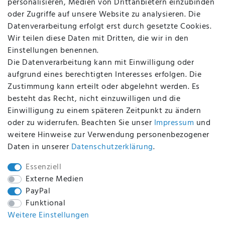
personalisieren, Medien von Drittanbietern einzubinden
FAQ
oder Zugriffe auf unsere Website zu analysieren. Die
Batterieentsorgung
Datenverarbeitung erfolgt erst durch gesetzte Cookies.
Altölverordnung
Wir teilen diese Daten mit Dritten, die wir in den
Impressum
Einstellungen benennen.
Die Datenverarbeitung kann mit Einwilligung oder
aufgrund eines berechtigten Interesses erfolgen. Die
Zustimmung kann erteilt oder abgelehnt werden. Es
BEQUEM UND SICHER BEZAHLEN MIT
besteht das Recht, nicht einzuwilligen und die
Einwilligung zu einem späteren Zeitpunkt zu ändern
oder zu widerrufen. Beachten Sie unser
Impressum
und
weitere Hinweise zur Verwendung personenbezogener
BEI UNS SIND SIE SICHER!
Daten in unserer
Daten­schutz­erklärung
.
Essenziell
Externe Medien
PayPal
WIR VERSENDEN MIT
Funktional
Weitere Einstellungen