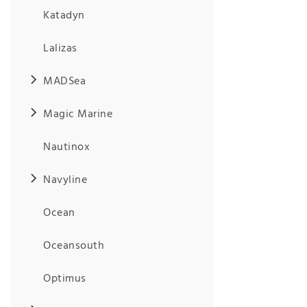
Anf
Katadyn
rag
e
sen
Lalizas
de
n
MADSea
Magic Marine
Nautinox
Navyline
Ocean
Oceansouth
Optimus