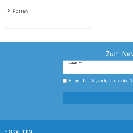
Posten
Zum New
Newsletter
E-MAIL **
Honig
Hiermit bestätige ich, dass ich die
D
EINKAUFEN