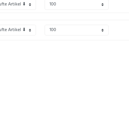
2 Liter, 30 Liter, 45 Liter, 60 Liter
mit gängigen Marken wie
Webasto / Isotemp
.
isenwärmetauscher zur indirekten Beheizung mit z.B Motorkühlwasser
tändige
Incoloy-Legierungselemente für die elektrische Heizung
 ° C / Stunde über 24 Stunden
gehalterungen, Thermostat und Ablassventil sind im Lieferumfang enthalten.
 den
Dauereinsatz an Bord
von Schiffen in anspruchsvollen Umgebungen