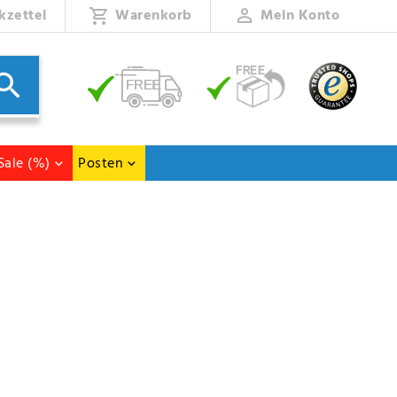
kzettel
Warenkorb
Mein Konto
Sale (%)
Posten
elstahlbehälter aus AISI 316, der durch Beizen und Passivieren vor Korrosion
es Schiffsmotors oder eines Generator Sets)
ie Webasto oder Isotemp austauschbar sind.