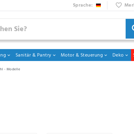
Sprache:
Mer
ung
Sanitär & Pantry
Motor & Steuerung
Deko
hl - Modelle
gen
Edelstahl-Warmwasserbereiter
von Albin Pump Marine verfügen über einen Ed
r eine zweifache Beheizung:
heizung
und
izung
auf der Basis einer zweiten Wärmequelle (z.B. auf Basis des Kühlsystems d
den so entworfen, dass sie mit Modellen gleicher Art mit gängigen Marken w