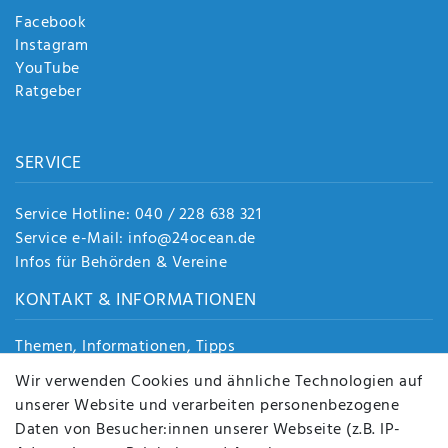
Facebook
Instagram
YouTube
Ratgeber
SERVICE
Service Hotline: 040 / 228 638 321
Service e-Mail: info@24ocean.de
Infos für Behörden & Vereine
KONTAKT & INFORMATIONEN
Themen, Informationen, Tipps
Jobs
Wir verwenden Cookies und ähnliche Technologien auf
Über uns
unserer Website und verarbeiten personenbezogene
Kontakt
Daten von Besucher:innen unserer Webseite (z.B. IP-
Datenschutz