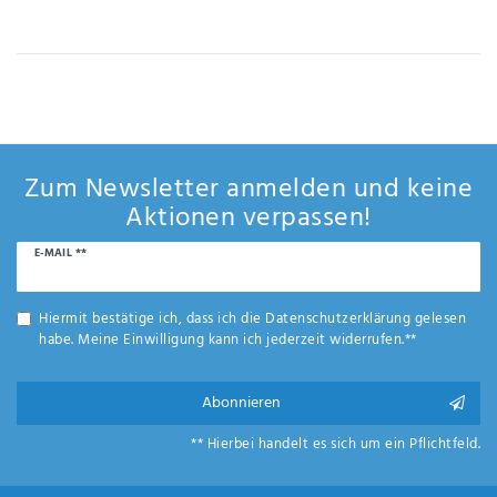
IHRE E-MAIL ADRESSE
ANMERKUNGEN UND FILTERWÜNSCHE
Zum Newsletter anmelden und keine
Aktionen verpassen!
Newsletter
E-MAIL **
Hiermit
Honig
bestätige
ich, dass
Hiermit bestätige ich, dass ich die
Daten­schutz­erklärung
gelesen
ich die
habe. Meine Einwilligung kann ich jederzeit widerrufen.**
Daten­
schutz­
erklärung
Abonnieren
gelesen
*
habe.
** Hierbei handelt es sich um ein Pflichtfeld.