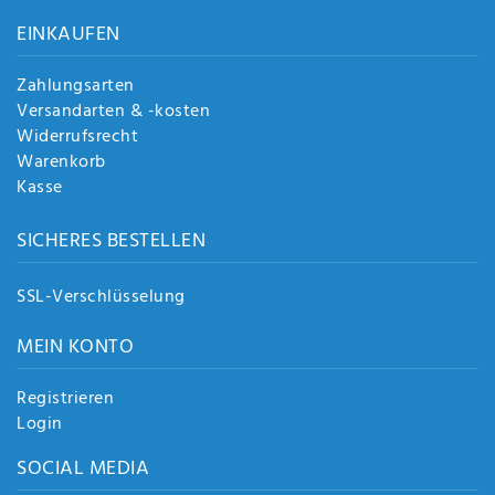
Anf
EINKAUFEN
rag
e
sen
Zahlungsarten
de
Versandarten & -kosten
n
Widerrufsrecht
Warenkorb
Kasse
SICHERES BESTELLEN
SSL-Verschlüsselung
MEIN KONTO
Registrieren
Login
SOCIAL MEDIA