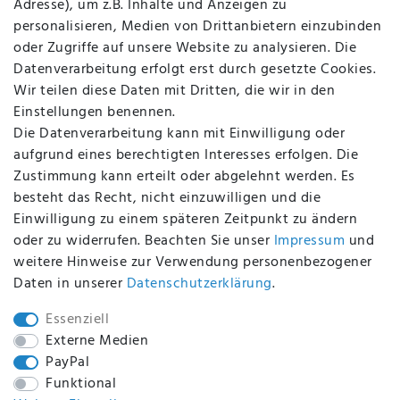
Adresse), um z.B. Inhalte und Anzeigen zu
AGB
personalisieren, Medien von Drittanbietern einzubinden
FAQ
oder Zugriffe auf unsere Website zu analysieren. Die
Batterieentsorgung
Datenverarbeitung erfolgt erst durch gesetzte Cookies.
Altölverordnung
Wir teilen diese Daten mit Dritten, die wir in den
Impressum
Einstellungen benennen.
Die Datenverarbeitung kann mit Einwilligung oder
aufgrund eines berechtigten Interesses erfolgen. Die
Zustimmung kann erteilt oder abgelehnt werden. Es
BEQUEM UND SICHER BEZAHLEN MIT
besteht das Recht, nicht einzuwilligen und die
Einwilligung zu einem späteren Zeitpunkt zu ändern
oder zu widerrufen. Beachten Sie unser
Impressum
und
weitere Hinweise zur Verwendung personenbezogener
BEI UNS SIND SIE SICHER!
Daten in unserer
Daten­schutz­erklärung
.
Essenziell
Externe Medien
PayPal
WIR VERSENDEN MIT
Funktional