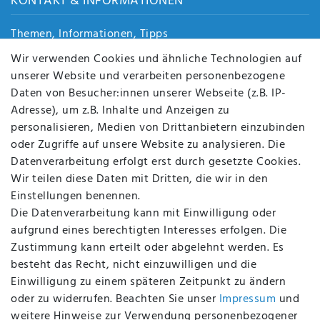
KONTAKT & INFORMATIONEN
Themen, Informationen, Tipps
Jobs
Wir verwenden Cookies und ähnliche Technologien auf
Über uns
unserer Website und verarbeiten personenbezogene
Kontakt
Daten von Besucher:innen unserer Webseite (z.B. IP-
Datenschutz
Adresse), um z.B. Inhalte und Anzeigen zu
AGB
personalisieren, Medien von Drittanbietern einzubinden
FAQ
oder Zugriffe auf unsere Website zu analysieren. Die
Batterieentsorgung
Datenverarbeitung erfolgt erst durch gesetzte Cookies.
Altölverordnung
Wir teilen diese Daten mit Dritten, die wir in den
Impressum
Einstellungen benennen.
Die Datenverarbeitung kann mit Einwilligung oder
aufgrund eines berechtigten Interesses erfolgen. Die
Zustimmung kann erteilt oder abgelehnt werden. Es
BEQUEM UND SICHER BEZAHLEN MIT
besteht das Recht, nicht einzuwilligen und die
Einwilligung zu einem späteren Zeitpunkt zu ändern
oder zu widerrufen. Beachten Sie unser
Impressum
und
weitere Hinweise zur Verwendung personenbezogener