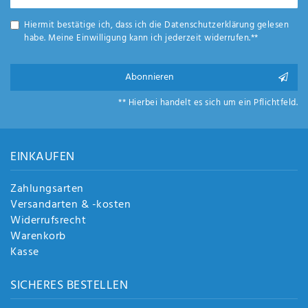
Honig
Anf
rag
Hiermit bestätige ich, dass ich die
Daten­schutz­erklärung
gelesen
e
habe. Meine Einwilligung kann ich jederzeit widerrufen.**
sen
de
n
Abonnieren
** Hierbei handelt es sich um ein Pflichtfeld.
EINKAUFEN
Zahlungsarten
Versandarten & -kosten
Widerrufsrecht
Warenkorb
Kasse
SICHERES BESTELLEN