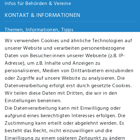
Infos für Behörden & Vereine
KONTAKT & INFORMATIONEN
Themen, Informationen, Tipps
Jobs
Wir verwenden Cookies und ähnliche Technologien auf
Über uns
unserer Website und verarbeiten personenbezogene
Kontakt
Daten von Besucher:innen unserer Webseite (z.B. IP-
Datenschutz
Adresse), um z.B. Inhalte und Anzeigen zu
AGB
personalisieren, Medien von Drittanbietern einzubinden
FAQ
oder Zugriffe auf unsere Website zu analysieren. Die
Batterieentsorgung
Datenverarbeitung erfolgt erst durch gesetzte Cookies.
Altölverordnung
Wir teilen diese Daten mit Dritten, die wir in den
Impressum
Einstellungen benennen.
Die Datenverarbeitung kann mit Einwilligung oder
aufgrund eines berechtigten Interesses erfolgen. Die
Zustimmung kann erteilt oder abgelehnt werden. Es
BEQUEM UND SICHER BEZAHLEN MIT
besteht das Recht, nicht einzuwilligen und die
Einwilligung zu einem späteren Zeitpunkt zu ändern