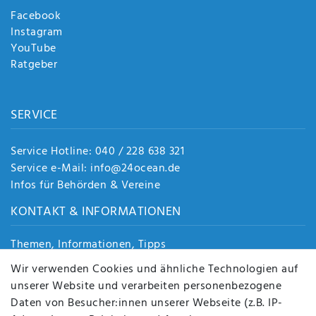
Facebook
Instagram
YouTube
Ratgeber
SERVICE
Service Hotline: 040 / 228 638 321
Service e-Mail: info@24ocean.de
Infos für Behörden & Vereine
KONTAKT & INFORMATIONEN
Themen, Informationen, Tipps
Jobs
Wir verwenden Cookies und ähnliche Technologien auf
Über uns
unserer Website und verarbeiten personenbezogene
Kontakt
Daten von Besucher:innen unserer Webseite (z.B. IP-
Datenschutz