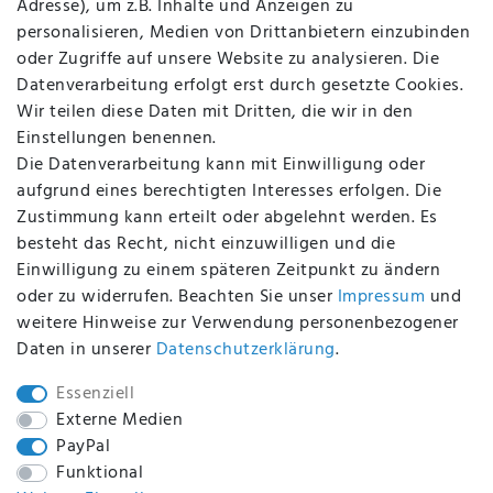
Adresse), um z.B. Inhalte und Anzeigen zu
AGB
personalisieren, Medien von Drittanbietern einzubinden
FAQ
oder Zugriffe auf unsere Website zu analysieren. Die
Batterieentsorgung
Datenverarbeitung erfolgt erst durch gesetzte Cookies.
Altölverordnung
Wir teilen diese Daten mit Dritten, die wir in den
Impressum
Einstellungen benennen.
Die Datenverarbeitung kann mit Einwilligung oder
aufgrund eines berechtigten Interesses erfolgen. Die
Zustimmung kann erteilt oder abgelehnt werden. Es
BEQUEM UND SICHER BEZAHLEN MIT
besteht das Recht, nicht einzuwilligen und die
Einwilligung zu einem späteren Zeitpunkt zu ändern
oder zu widerrufen. Beachten Sie unser
Impressum
und
weitere Hinweise zur Verwendung personenbezogener
BEI UNS SIND SIE SICHER!
Daten in unserer
Daten­schutz­erklärung
.
Essenziell
Externe Medien
PayPal
WIR VERSENDEN MIT
Funktional