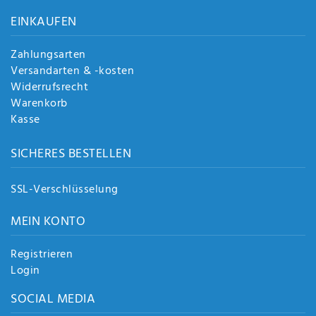
Anf
EINKAUFEN
rag
e
sen
Zahlungsarten
de
Versandarten & -kosten
n
Widerrufsrecht
Warenkorb
Kasse
SICHERES BESTELLEN
SSL-Verschlüsselung
MEIN KONTO
Registrieren
Login
SOCIAL MEDIA