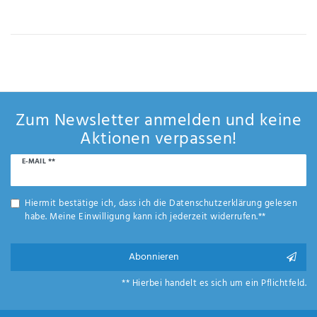
IHRE E-MAIL ADRESSE
ANMERKUNGEN UND FILTERWÜNSCHE
Zum Newsletter anmelden und keine
Aktionen verpassen!
Newsletter
E-MAIL **
Hiermit
Honig
bestätige
ich, dass
Hiermit bestätige ich, dass ich die
Daten­schutz­erklärung
gelesen
ich die
habe. Meine Einwilligung kann ich jederzeit widerrufen.**
Daten­
schutz­
erklärung
Abonnieren
gelesen
*
habe.
** Hierbei handelt es sich um ein Pflichtfeld.