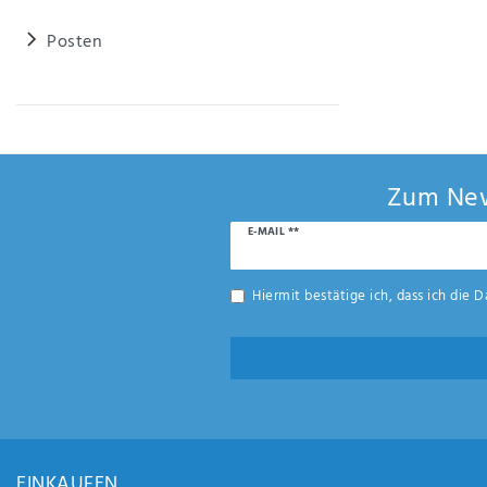
Posten
Zum New
Newsletter
E-MAIL **
Honig
Hiermit bestätige ich, dass ich die
D
EINKAUFEN