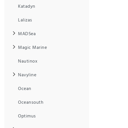
Anf
Katadyn
rag
e
sen
Lalizas
de
n
MADSea
Magic Marine
Nautinox
Navyline
Ocean
Oceansouth
Optimus