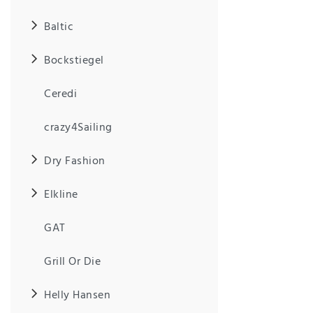
Baltic
IHRE E-MAIL ADRESSE
Bockstiegel
ANMERKUNGEN UND FILTERWÜNSCHE
Ceredi
crazy4Sailing
Dry Fashion
Hiermit
bestätige
Elkline
ich, dass
ich die
GAT
Daten­
schutz­
erklärung
Grill Or Die
gelesen
*
habe.
Helly Hansen