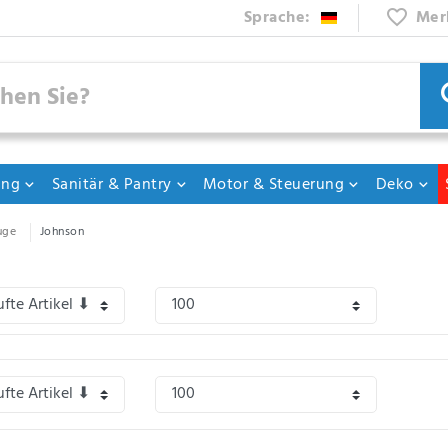
Sprache:
Mer
ung
Sanitär & Pantry
Motor & Steuerung
Deko
uge
Johnson