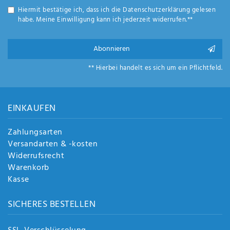
Anf
Hiermit bestätige ich, dass ich die
Daten­schutz­erklärung
gelesen
rag
habe. Meine Einwilligung kann ich jederzeit widerrufen.**
e
sen
de
Abonnieren
n
** Hierbei handelt es sich um ein Pflichtfeld.
EINKAUFEN
Zahlungsarten
Versandarten & -kosten
Widerrufsrecht
Warenkorb
Kasse
SICHERES BESTELLEN