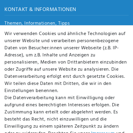
KONTAKT & INFORMATIONEN
Themen, Informationen, Tipps
Jobs
Wir verwenden Cookies und ähnliche Technologien auf
Über uns
unserer Website und verarbeiten personenbezogene
Kontakt
Daten von Besucher:innen unserer Webseite (z.B. IP-
Datenschutz
Adresse), um z.B. Inhalte und Anzeigen zu
AGB
personalisieren, Medien von Drittanbietern einzubinden
FAQ
oder Zugriffe auf unsere Website zu analysieren. Die
Batterieentsorgung
Datenverarbeitung erfolgt erst durch gesetzte Cookies.
Altölverordnung
Wir teilen diese Daten mit Dritten, die wir in den
Impressum
Einstellungen benennen.
Die Datenverarbeitung kann mit Einwilligung oder
aufgrund eines berechtigten Interesses erfolgen. Die
Zustimmung kann erteilt oder abgelehnt werden. Es
BEQUEM UND SICHER BEZAHLEN MIT
besteht das Recht, nicht einzuwilligen und die
Einwilligung zu einem späteren Zeitpunkt zu ändern