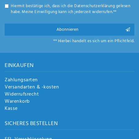
Anf
Hiermit bestätige ich, dass ich die
Daten­schutz­erklärung
gelesen
rag
habe. Meine Einwilligung kann ich jederzeit widerrufen.**
e
sen
de
Abonnieren
n
** Hierbei handelt es sich um ein Pflichtfeld.
EINKAUFEN
Zahlungsarten
Versandarten & -kosten
Widerrufsrecht
Warenkorb
Kasse
SICHERES BESTELLEN