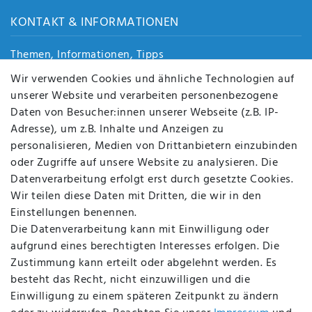
KONTAKT & INFORMATIONEN
Themen, Informationen, Tipps
Jobs
Wir verwenden Cookies und ähnliche Technologien auf
Über uns
unserer Website und verarbeiten personenbezogene
Kontakt
Daten von Besucher:innen unserer Webseite (z.B. IP-
Datenschutz
Adresse), um z.B. Inhalte und Anzeigen zu
AGB
personalisieren, Medien von Drittanbietern einzubinden
FAQ
oder Zugriffe auf unsere Website zu analysieren. Die
Batterieentsorgung
Datenverarbeitung erfolgt erst durch gesetzte Cookies.
Altölverordnung
Wir teilen diese Daten mit Dritten, die wir in den
Impressum
Einstellungen benennen.
Die Datenverarbeitung kann mit Einwilligung oder
aufgrund eines berechtigten Interesses erfolgen. Die
Zustimmung kann erteilt oder abgelehnt werden. Es
BEQUEM UND SICHER BEZAHLEN MIT
besteht das Recht, nicht einzuwilligen und die
Einwilligung zu einem späteren Zeitpunkt zu ändern