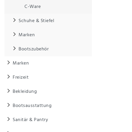
Anf
C-Ware
rag
e
sen
Schuhe & Stiefel
de
n
Marken
Bootszubehör
Marken
Freizeit
Bekleidung
Bootsausstattung
Sanitär & Pantry