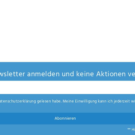
sletter anmelden und keine Aktionen ve
aten­schutz­erklärung
gelesen habe. Meine Einwilligung kann ich jederzeit wi
Abonnieren
** H