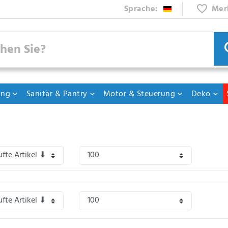
Sprache:
Mer
ung
Sanitär & Pantry
Motor & Steuerung
Deko