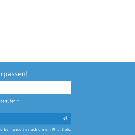
rpassen!
derrufen.**
ierbei handelt es sich um ein Pflichtfeld.