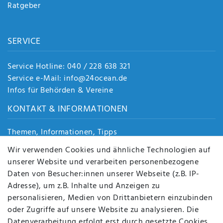
Ratgeber
SERVICE
Service Hotline: 040 / 228 638 321
Service e-Mail: info@24ocean.de
Infos für Behörden & Vereine
KONTAKT & INFORMATIONEN
Themen, Informationen, Tipps
Jobs
Wir verwenden Cookies und ähnliche Technologien auf
Über uns
unserer Website und verarbeiten personenbezogene
Kontakt
Daten von Besucher:innen unserer Webseite (z.B. IP-
Datenschutz
Adresse), um z.B. Inhalte und Anzeigen zu
AGB
personalisieren, Medien von Drittanbietern einzubinden
FAQ
oder Zugriffe auf unsere Website zu analysieren. Die
Batterieentsorgung
Datenverarbeitung erfolgt erst durch gesetzte Cookies.