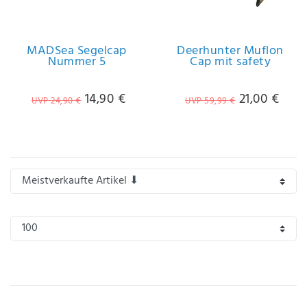
IHRE E-MAIL ADRESSE
MADSea Segelcap
Deerhunter Muflon
Nummer 5
Cap mit safety
ANMERKUNGEN UND FILTERWÜNSCHE
14,90 €
21,00 €
UVP 24,90 €
UVP 59,99 €
Hiermit
bestätige
ich, dass
ich die
Daten­
schutz­
erklärung
gelesen
*
habe.