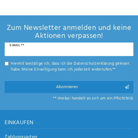
Anf
rag
e
sen
Zum Newsletter anmelden und keine
de
Aktionen verpassen!
n
Newsletter
E-MAIL **
Honig
Hiermit bestätige ich, dass ich die
Daten­schutz­erklärung
gelesen
habe. Meine Einwilligung kann ich jederzeit widerrufen.**
Abonnieren
** Hierbei handelt es sich um ein Pflichtfeld.
EINKAUFEN
Zahlungsarten