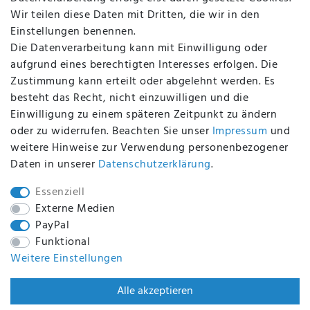
Altölverordnung
Wir teilen diese Daten mit Dritten, die wir in den
Impressum
Einstellungen benennen.
Die Datenverarbeitung kann mit Einwilligung oder
aufgrund eines berechtigten Interesses erfolgen. Die
Zustimmung kann erteilt oder abgelehnt werden. Es
BEQUEM UND SICHER BEZAHLEN MIT
besteht das Recht, nicht einzuwilligen und die
Einwilligung zu einem späteren Zeitpunkt zu ändern
oder zu widerrufen. Beachten Sie unser
Impressum
und
weitere Hinweise zur Verwendung personenbezogener
BEI UNS SIND SIE SICHER!
Daten in unserer
Daten­schutz­erklärung
.
Essenziell
Externe Medien
PayPal
WIR VERSENDEN MIT
Funktional
Weitere Einstellungen
WIR SIND ZERTIFIZIERT DURCH
Alle akzeptieren