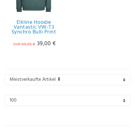
IHRE E-MAIL ADRESSE
Elkline Hoodie
Vantastic VW-T3
ANMERKUNGEN UND FILTERWÜNSCHE
Synchro Bulli Print
39,00 €
UVP 89,95 €
Hiermit
bestätige
ich, dass
ich die
Daten­
schutz­
erklärung
gelesen
*
habe.