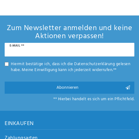
Anf
rag
e
sen
Zum Newsletter anmelden und keine
de
Aktionen verpassen!
n
Newsletter
E-MAIL **
Honig
Hiermit bestätige ich, dass ich die
Daten­schutz­erklärung
gelesen
habe. Meine Einwilligung kann ich jederzeit widerrufen.**
Abonnieren
** Hierbei handelt es sich um ein Pflichtfeld.
EINKAUFEN
Zahlungsarten