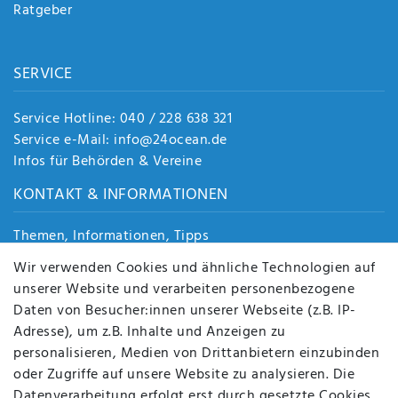
Ratgeber
SERVICE
Service Hotline: 040 / 228 638 321
Service e-Mail: info@24ocean.de
Infos für Behörden & Vereine
KONTAKT & INFORMATIONEN
Themen, Informationen, Tipps
Jobs
Wir verwenden Cookies und ähnliche Technologien auf
Über uns
unserer Website und verarbeiten personenbezogene
Kontakt
Daten von Besucher:innen unserer Webseite (z.B. IP-
Datenschutz
Adresse), um z.B. Inhalte und Anzeigen zu
AGB
personalisieren, Medien von Drittanbietern einzubinden
FAQ
oder Zugriffe auf unsere Website zu analysieren. Die
Batterieentsorgung
Datenverarbeitung erfolgt erst durch gesetzte Cookies.