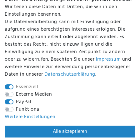
Altölverordnung
Wir teilen diese Daten mit Dritten, die wir in den
Impressum
Einstellungen benennen.
Die Datenverarbeitung kann mit Einwilligung oder
aufgrund eines berechtigten Interesses erfolgen. Die
Zustimmung kann erteilt oder abgelehnt werden. Es
BEQUEM UND SICHER BEZAHLEN MIT
besteht das Recht, nicht einzuwilligen und die
Einwilligung zu einem späteren Zeitpunkt zu ändern
oder zu widerrufen. Beachten Sie unser
Impressum
und
weitere Hinweise zur Verwendung personenbezogener
BEI UNS SIND SIE SICHER!
Daten in unserer
Daten­schutz­erklärung
.
Essenziell
Externe Medien
PayPal
WIR VERSENDEN MIT
Funktional
Weitere Einstellungen
WIR SIND ZERTIFIZIERT DURCH
Alle akzeptieren