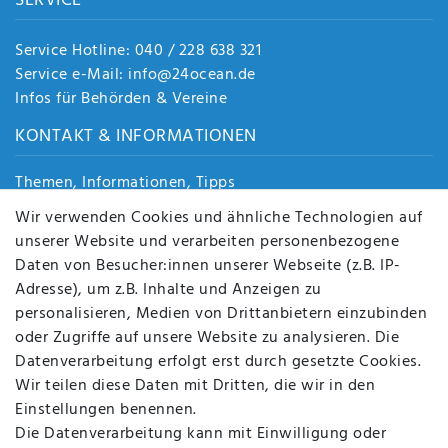
SERVICE
Service Hotline: 040 / 228 638 321
Service e-Mail: info@24ocean.de
Infos für Behörden & Vereine
KONTAKT & INFORMATIONEN
Themen, Informationen, Tipps
Jobs
Wir verwenden Cookies und ähnliche Technologien auf
Über uns
unserer Website und verarbeiten personenbezogene
Kontakt
Daten von Besucher:innen unserer Webseite (z.B. IP-
Datenschutz
Adresse), um z.B. Inhalte und Anzeigen zu
AGB
personalisieren, Medien von Drittanbietern einzubinden
FAQ
oder Zugriffe auf unsere Website zu analysieren. Die
Batterieentsorgung
Datenverarbeitung erfolgt erst durch gesetzte Cookies.
Altölverordnung
Wir teilen diese Daten mit Dritten, die wir in den
Impressum
Einstellungen benennen.
Die Datenverarbeitung kann mit Einwilligung oder