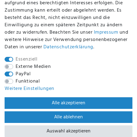
aufgrund eines berechtigten Interesses erfolgen. Die
Zustimmung kann erteilt oder abgelehnt werden. Es
BEQUEM UND SICHER BEZAHLEN MIT
besteht das Recht, nicht einzuwilligen und die
Einwilligung zu einem späteren Zeitpunkt zu ändern
oder zu widerrufen. Beachten Sie unser
Impressum
und
weitere Hinweise zur Verwendung personenbezogener
BEI UNS SIND SIE SICHER!
Daten in unserer
Daten­schutz­erklärung
.
Essenziell
Externe Medien
PayPal
WIR VERSENDEN MIT
Funktional
Weitere Einstellungen
WIR SIND ZERTIFIZIERT DURCH
Alle akzeptieren
Alle ablehnen
Auswahl akzeptieren