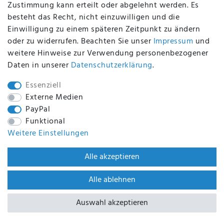
Zustimmung kann erteilt oder abgelehnt werden. Es
BEQUEM UND SICHER BEZAHLEN MIT
besteht das Recht, nicht einzuwilligen und die
Einwilligung zu einem späteren Zeitpunkt zu ändern
oder zu widerrufen. Beachten Sie unser
Impressum
und
weitere Hinweise zur Verwendung personenbezogener
BEI UNS SIND SIE SICHER!
Daten in unserer
Daten­schutz­erklärung
.
Essenziell
Externe Medien
PayPal
WIR VERSENDEN MIT
Funktional
Weitere Einstellungen
WIR SIND ZERTIFIZIERT DURCH
Alle akzeptieren
Alle ablehnen
Auswahl akzeptieren
BACK TO TOP