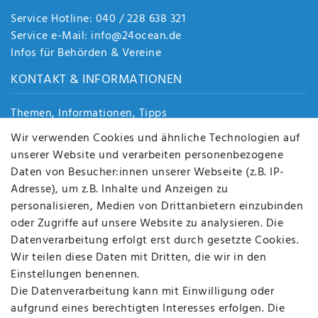
Service Hotline: 040 / 228 638 321
Service e-Mail: info@24ocean.de
Infos für Behörden & Vereine
KONTAKT & INFORMATIONEN
Themen, Informationen, Tipps
Jobs
Wir verwenden Cookies und ähnliche Technologien auf
Über uns
unserer Website und verarbeiten personenbezogene
Kontakt
Daten von Besucher:innen unserer Webseite (z.B. IP-
Datenschutz
Adresse), um z.B. Inhalte und Anzeigen zu
AGB
personalisieren, Medien von Drittanbietern einzubinden
FAQ
oder Zugriffe auf unsere Website zu analysieren. Die
Batterieentsorgung
Datenverarbeitung erfolgt erst durch gesetzte Cookies.
Altölverordnung
Wir teilen diese Daten mit Dritten, die wir in den
Impressum
Einstellungen benennen.
Die Datenverarbeitung kann mit Einwilligung oder
aufgrund eines berechtigten Interesses erfolgen. Die