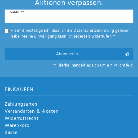
Aktionen verpassen!
Newsletter
E-MAIL **
Honig
Hiermit bestätige ich, dass ich die
Daten­schutz­erklärung
gelesen
habe. Meine Einwilligung kann ich jederzeit widerrufen.**
Abonnieren
** Hierbei handelt es sich um ein Pflichtfeld.
EINKAUFEN
Zahlungsarten
Versandarten & -kosten
Widerrufsrecht
Warenkorb
Kasse