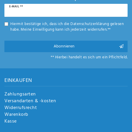
Newsletter
E-MAIL **
Honig
Hiermit bestätige ich, dass ich die
Daten­schutz­erklärung
gelesen
habe. Meine Einwilligung kann ich jederzeit widerrufen.**
Abonnieren
** Hierbei handelt es sich um ein Pflichtfeld.
EINKAUFEN
Zahlungsarten
Versandarten & -kosten
Widerrufsrecht
Warenkorb
Kasse