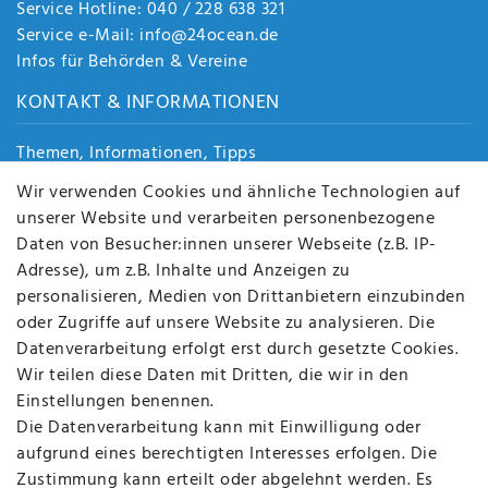
Service Hotline: 040 / 228 638 321
Service e-Mail: info@24ocean.de
Infos für Behörden & Vereine
KONTAKT & INFORMATIONEN
Themen, Informationen, Tipps
Jobs
Wir verwenden Cookies und ähnliche Technologien auf
Über uns
unserer Website und verarbeiten personenbezogene
Kontakt
Daten von Besucher:innen unserer Webseite (z.B. IP-
Datenschutz
Adresse), um z.B. Inhalte und Anzeigen zu
AGB
personalisieren, Medien von Drittanbietern einzubinden
FAQ
oder Zugriffe auf unsere Website zu analysieren. Die
Batterieentsorgung
Datenverarbeitung erfolgt erst durch gesetzte Cookies.
Altölverordnung
Wir teilen diese Daten mit Dritten, die wir in den
Impressum
Einstellungen benennen.
Die Datenverarbeitung kann mit Einwilligung oder
aufgrund eines berechtigten Interesses erfolgen. Die
Zustimmung kann erteilt oder abgelehnt werden. Es