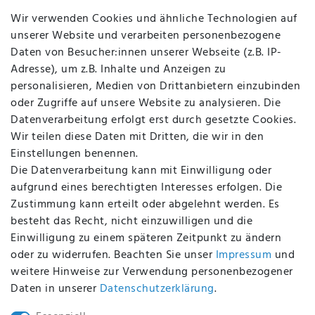
Jobs
Wir verwenden Cookies und ähnliche Technologien auf
Über uns
unserer Website und verarbeiten personenbezogene
Kontakt
Daten von Besucher:innen unserer Webseite (z.B. IP-
Datenschutz
Adresse), um z.B. Inhalte und Anzeigen zu
AGB
personalisieren, Medien von Drittanbietern einzubinden
FAQ
oder Zugriffe auf unsere Website zu analysieren. Die
Batterieentsorgung
Datenverarbeitung erfolgt erst durch gesetzte Cookies.
Altölverordnung
Wir teilen diese Daten mit Dritten, die wir in den
Impressum
Einstellungen benennen.
Die Datenverarbeitung kann mit Einwilligung oder
aufgrund eines berechtigten Interesses erfolgen. Die
Zustimmung kann erteilt oder abgelehnt werden. Es
BEQUEM UND SICHER BEZAHLEN MIT
besteht das Recht, nicht einzuwilligen und die
Einwilligung zu einem späteren Zeitpunkt zu ändern
oder zu widerrufen. Beachten Sie unser
Impressum
und
weitere Hinweise zur Verwendung personenbezogener
BEI UNS SIND SIE SICHER!
Daten in unserer
Daten­schutz­erklärung
.