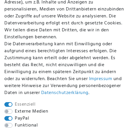
Adresse), um z.B. Inhalte und Anzeigen zu
AGB
personalisieren, Medien von Drittanbietern einzubinden
FAQ
oder Zugriffe auf unsere Website zu analysieren. Die
Batterieentsorgung
Datenverarbeitung erfolgt erst durch gesetzte Cookies.
Altölverordnung
Wir teilen diese Daten mit Dritten, die wir in den
Impressum
Einstellungen benennen.
Die Datenverarbeitung kann mit Einwilligung oder
aufgrund eines berechtigten Interesses erfolgen. Die
Zustimmung kann erteilt oder abgelehnt werden. Es
BEQUEM UND SICHER BEZAHLEN MIT
besteht das Recht, nicht einzuwilligen und die
Einwilligung zu einem späteren Zeitpunkt zu ändern
oder zu widerrufen. Beachten Sie unser
Impressum
und
weitere Hinweise zur Verwendung personenbezogener
BEI UNS SIND SIE SICHER!
Daten in unserer
Daten­schutz­erklärung
.
Essenziell
Externe Medien
PayPal
WIR VERSENDEN MIT
Funktional