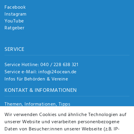
Facebook
Instagram
YouTube
Ratgeber
SERVICE
Service Hotline: 040 / 228 638 321
Service e-Mail: info@24ocean.de
Infos für Behörden & Vereine
KONTAKT & INFORMATIONEN
Themen, Informationen, Tipps
Jobs
Wir verwenden Cookies und ähnliche Technologien auf
Über uns
unserer Website und verarbeiten personenbezogene
Kontakt
Daten von Besucher:innen unserer Webseite (z.B. IP-
Datenschutz