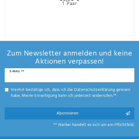
1
Paar
Zum Newsletter anmelden und keine
Aktionen verpassen!
Newsletter
E-MAIL **
Honig
Hiermit bestätige ich, dass ich die
Daten­schutz­erklärung
gelesen
habe. Meine Einwilligung kann ich jederzeit widerrufen.**
Abonnieren
** Hierbei handelt es sich um ein Pflichtfeld.