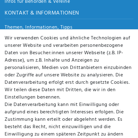
Infos für Behörden & Vereine
KONTAKT & INFORMATIONEN
Themen, Informationen, Tipps
Jobs
Wir verwenden Cookies und ähnliche Technologien auf
Über uns
unserer Website und verarbeiten personenbezogene
Kontakt
Daten von Besucher:innen unserer Webseite (z.B. IP-
Datenschutz
Adresse), um z.B. Inhalte und Anzeigen zu
AGB
personalisieren, Medien von Drittanbietern einzubinden
FAQ
oder Zugriffe auf unsere Website zu analysieren. Die
Batterieentsorgung
Datenverarbeitung erfolgt erst durch gesetzte Cookies.
Altölverordnung
Wir teilen diese Daten mit Dritten, die wir in den
Impressum
Einstellungen benennen.
Die Datenverarbeitung kann mit Einwilligung oder
aufgrund eines berechtigten Interesses erfolgen. Die
Zustimmung kann erteilt oder abgelehnt werden. Es
BEQUEM UND SICHER BEZAHLEN MIT
besteht das Recht, nicht einzuwilligen und die
Einwilligung zu einem späteren Zeitpunkt zu ändern