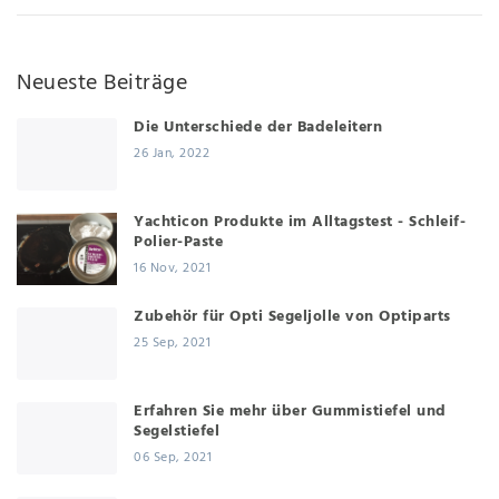
Neueste Beiträge
Die Unterschiede der Badeleitern
26 Jan, 2022
Yachticon Produkte im Alltagstest - Schleif-
Polier-Paste
16 Nov, 2021
Zubehör für Opti Segeljolle von Optiparts
25 Sep, 2021
Erfahren Sie mehr über Gummistiefel und
Segelstiefel
06 Sep, 2021