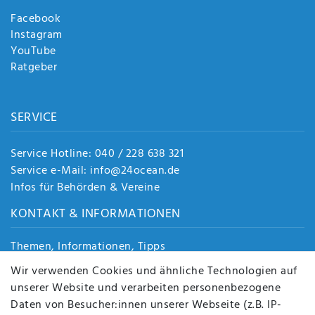
Facebook
Instagram
YouTube
Ratgeber
SERVICE
Service Hotline: 040 / 228 638 321
Service e-Mail: info@24ocean.de
Infos für Behörden & Vereine
KONTAKT & INFORMATIONEN
Themen, Informationen, Tipps
Jobs
Wir verwenden Cookies und ähnliche Technologien auf
Über uns
unserer Website und verarbeiten personenbezogene
Kontakt
Daten von Besucher:innen unserer Webseite (z.B. IP-
Datenschutz