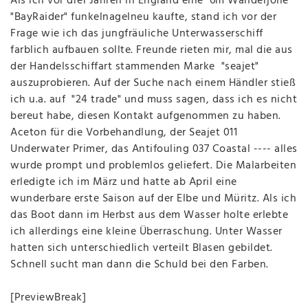
Als ich vor drei Jahren in England eine 6m Wanderjolle
"BayRaider" funkelnagelneu kaufte, stand ich vor der
Frage wie ich das jungfräuliche Unterwasserschiff
farblich aufbauen sollte. Freunde rieten mir, mal die aus
der Handelsschiffart stammenden Marke "seajet"
auszuprobieren. Auf der Suche nach einem Händler stieß
ich u.a. auf "24 trade" und muss sagen, dass ich es nicht
bereut habe, diesen Kontakt aufgenommen zu haben.
Aceton für die Vorbehandlung, der Seajet 011
Underwater Primer, das Antifouling 037 Coastal ---- alles
wurde prompt und problemlos geliefert. Die Malarbeiten
erledigte ich im März und hatte ab April eine
wunderbare erste Saison auf der Elbe und Müritz. Als ich
das Boot dann im Herbst aus dem Wasser holte erlebte
ich allerdings eine kleine Überraschung. Unter Wasser
hatten sich unterschiedlich verteilt Blasen gebildet.
Schnell sucht man dann die Schuld bei den Farben.
[PreviewBreak]