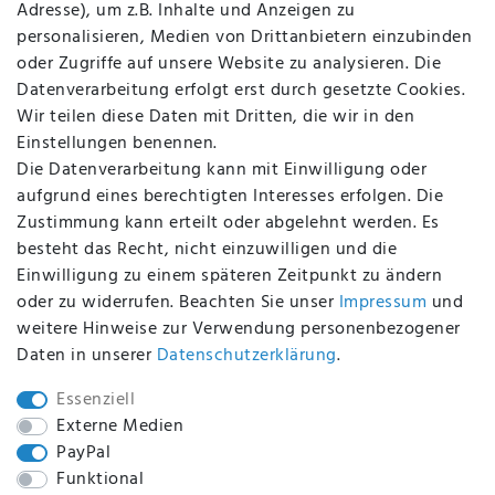
Adresse), um z.B. Inhalte und Anzeigen zu
AGB
personalisieren, Medien von Drittanbietern einzubinden
FAQ
oder Zugriffe auf unsere Website zu analysieren. Die
Batterieentsorgung
Datenverarbeitung erfolgt erst durch gesetzte Cookies.
Altölverordnung
Wir teilen diese Daten mit Dritten, die wir in den
Impressum
Einstellungen benennen.
Die Datenverarbeitung kann mit Einwilligung oder
aufgrund eines berechtigten Interesses erfolgen. Die
Zustimmung kann erteilt oder abgelehnt werden. Es
BEQUEM UND SICHER BEZAHLEN MIT
besteht das Recht, nicht einzuwilligen und die
Einwilligung zu einem späteren Zeitpunkt zu ändern
oder zu widerrufen. Beachten Sie unser
Impressum
und
weitere Hinweise zur Verwendung personenbezogener
BEI UNS SIND SIE SICHER!
Daten in unserer
Daten­schutz­erklärung
.
Essenziell
Externe Medien
PayPal
WIR VERSENDEN MIT
Funktional