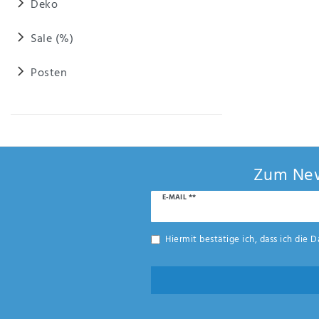
Deko
Sale (%)
Posten
Zum New
Newsletter
E-MAIL **
Honig
Hiermit bestätige ich, dass ich die
D