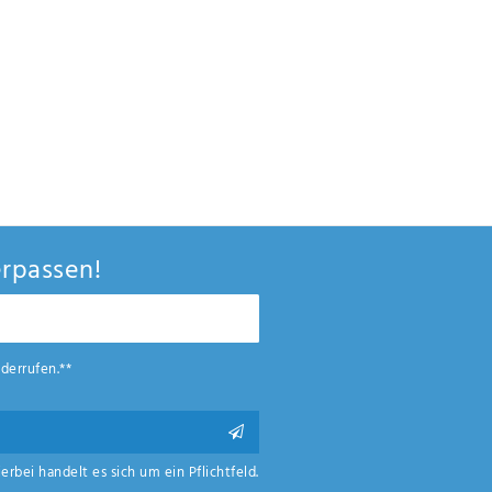
rpassen!
derrufen.**
ierbei handelt es sich um ein Pflichtfeld.