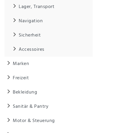
Anf
Lager, Transport
rag
e
sen
Navigation
de
n
Sicherheit
Accessoires
Marken
Freizeit
Bekleidung
Sanitär & Pantry
Motor & Steuerung