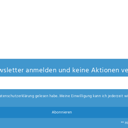
sletter anmelden und keine Aktionen ve
aten­schutz­erklärung
gelesen habe. Meine Einwilligung kann ich jederzeit wi
Abonnieren
** H