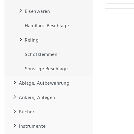
Eisenwaren
IHRE E-MAIL ADRESSE
Handlauf-Beschläge
ANMERKUNGEN UND FILTERWÜNSCHE
Reling
Schotklemmen
Sonstige Beschläge
Hiermit
bestätige
Ablage, Aufbewahrung
ich, dass
ich die
Ankern, Anlegen
Daten­
schutz­
erklärung
Bücher
gelesen
*
habe.
Instrumente