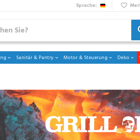
Sprache:
Mer
ung
Sanitär & Pantry
Motor & Steuerung
Deko