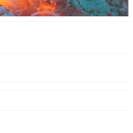
ür deine nächste Grillparty! Und für unterwegs gibt es die passende