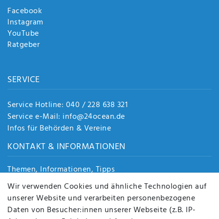
Facebook
Instagram
YouTube
Ratgeber
SERVICE
Service Hotline: 040 / 228 638 321
Service e-Mail: info@24ocean.de
Infos für Behörden & Vereine
KONTAKT & INFORMATIONEN
Themen, Informationen, Tipps
Jobs
Wir verwenden Cookies und ähnliche Technologien auf
Über uns
unserer Website und verarbeiten personenbezogene
Kontakt
Daten von Besucher:innen unserer Webseite (z.B. IP-
Datenschutz