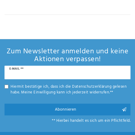
IHRE E-MAIL ADRESSE
ANMERKUNGEN UND FILTERWÜNSCHE
Zum Newsletter anmelden und keine
Aktionen verpassen!
Newsletter
E-MAIL **
Hiermit
Honig
bestätige
ich, dass
Hiermit bestätige ich, dass ich die
Daten­schutz­erklärung
gelesen
ich die
habe. Meine Einwilligung kann ich jederzeit widerrufen.**
Daten­
schutz­
erklärung
Abonnieren
gelesen
*
habe.
** Hierbei handelt es sich um ein Pflichtfeld.