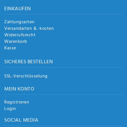
Anf
EINKAUFEN
rag
e
sen
Zahlungsarten
de
Versandarten & -kosten
n
Widerrufsrecht
Warenkorb
Kasse
SICHERES BESTELLEN
SSL-Verschlüsselung
MEIN KONTO
Registrieren
Login
SOCIAL MEDIA