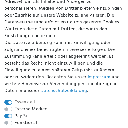
Adresse), um z.B. Inhalte und Anzeigen zu
AGB
personalisieren, Medien von Drittanbietern einzubinden
FAQ
oder Zugriffe auf unsere Website zu analysieren. Die
Batterieentsorgung
Datenverarbeitung erfolgt erst durch gesetzte Cookies.
Altölverordnung
Wir teilen diese Daten mit Dritten, die wir in den
Impressum
Einstellungen benennen.
Die Datenverarbeitung kann mit Einwilligung oder
aufgrund eines berechtigten Interesses erfolgen. Die
Zustimmung kann erteilt oder abgelehnt werden. Es
BEQUEM UND SICHER BEZAHLEN MIT
besteht das Recht, nicht einzuwilligen und die
Einwilligung zu einem späteren Zeitpunkt zu ändern
oder zu widerrufen. Beachten Sie unser
Impressum
und
weitere Hinweise zur Verwendung personenbezogener
BEI UNS SIND SIE SICHER!
Daten in unserer
Daten­schutz­erklärung
.
Essenziell
Externe Medien
PayPal
WIR VERSENDEN MIT
Funktional