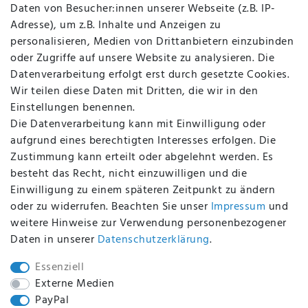
Daten von Besucher:innen unserer Webseite (z.B. IP-
Datenschutz
Adresse), um z.B. Inhalte und Anzeigen zu
AGB
personalisieren, Medien von Drittanbietern einzubinden
FAQ
oder Zugriffe auf unsere Website zu analysieren. Die
Batterieentsorgung
Datenverarbeitung erfolgt erst durch gesetzte Cookies.
Altölverordnung
Wir teilen diese Daten mit Dritten, die wir in den
Impressum
Einstellungen benennen.
Die Datenverarbeitung kann mit Einwilligung oder
aufgrund eines berechtigten Interesses erfolgen. Die
Zustimmung kann erteilt oder abgelehnt werden. Es
BEQUEM UND SICHER BEZAHLEN MIT
besteht das Recht, nicht einzuwilligen und die
Einwilligung zu einem späteren Zeitpunkt zu ändern
oder zu widerrufen. Beachten Sie unser
Impressum
und
weitere Hinweise zur Verwendung personenbezogener
BEI UNS SIND SIE SICHER!
Daten in unserer
Daten­schutz­erklärung
.
Essenziell
Externe Medien
PayPal
WIR VERSENDEN MIT