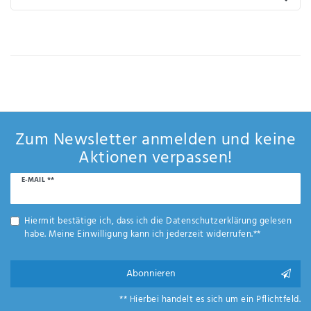
IHRE E-MAIL ADRESSE
ANMERKUNGEN UND FILTERWÜNSCHE
Zum Newsletter anmelden und keine
Aktionen verpassen!
Hiermit
bestätige
Newsletter
E-MAIL **
ich, dass
Honig
ich die
Daten­
Hiermit bestätige ich, dass ich die
Daten­schutz­erklärung
gelesen
schutz­
habe. Meine Einwilligung kann ich jederzeit widerrufen.**
erklärung
gelesen
Abonnieren
*
habe.
** Hierbei handelt es sich um ein Pflichtfeld.