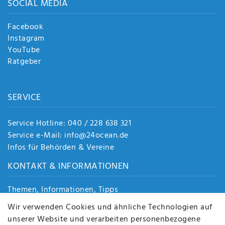
SOCIAL MEDIA
Facebook
Instagram
YouTube
Ratgeber
SERVICE
Service Hotline: 040 / 228 638 321
Service e-Mail: info@24ocean.de
Infos für Behörden & Vereine
KONTAKT & INFORMATIONEN
Themen, Informationen, Tipps
Jobs
Wir verwenden Cookies und ähnliche Technologien auf
Über uns
unserer Website und verarbeiten personenbezogene
Kontakt