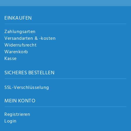
Anf
rag
e
EINKAUFEN
sen
de
Zahlungsarten
n
Versandarten & -kosten
Widerrufsrecht
Warenkorb
Kasse
SICHERES BESTELLEN
SSL-Verschlüsselung
MEIN KONTO
Registrieren
Login