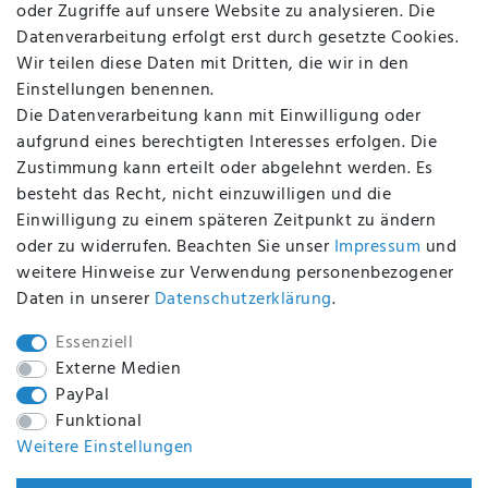
oder Zugriffe auf unsere Website zu analysieren. Die
Batterieentsorgung
Datenverarbeitung erfolgt erst durch gesetzte Cookies.
Altölverordnung
Wir teilen diese Daten mit Dritten, die wir in den
Impressum
Einstellungen benennen.
Die Datenverarbeitung kann mit Einwilligung oder
aufgrund eines berechtigten Interesses erfolgen. Die
Zustimmung kann erteilt oder abgelehnt werden. Es
BEQUEM UND SICHER BEZAHLEN MIT
besteht das Recht, nicht einzuwilligen und die
Einwilligung zu einem späteren Zeitpunkt zu ändern
oder zu widerrufen. Beachten Sie unser
Impressum
und
weitere Hinweise zur Verwendung personenbezogener
BEI UNS SIND SIE SICHER!
Daten in unserer
Daten­schutz­erklärung
.
Essenziell
Externe Medien
PayPal
WIR VERSENDEN MIT
Funktional
Weitere Einstellungen