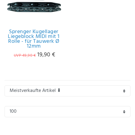
IHRE E-MAIL ADRESSE
ANMERKUNGEN UND FILTERWÜNSCHE
Sprenger Kugellager
Liegeblock MIDI mit 1
Rolle - für Tauwerk Ø
12mm
19,90 €
UVP 49,90 €
Hiermit
bestätige
ich, dass
ich die
Daten­
schutz­
erklärung
gelesen
*
habe.