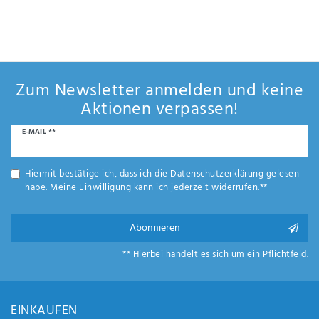
Anf
rag
e
sen
de
n
Zum Newsletter anmelden und keine
Aktionen verpassen!
Newsletter
E-MAIL **
Honig
Hiermit bestätige ich, dass ich die
Daten­schutz­erklärung
gelesen
habe. Meine Einwilligung kann ich jederzeit widerrufen.**
Abonnieren
** Hierbei handelt es sich um ein Pflichtfeld.
EINKAUFEN