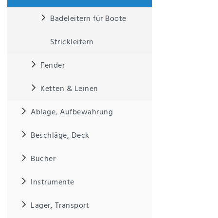
Badeleitern für Boote
IHRE E-MAIL ADRESSE
Strickleitern
ANMERKUNGEN UND FILTERWÜNSCHE
Fender
Ketten & Leinen
Ablage, Aufbewahrung
Hiermit
bestätige
Beschläge, Deck
ich, dass
ich die
Bücher
Daten­
schutz­
erklärung
Instrumente
gelesen
*
habe.
Lager, Transport