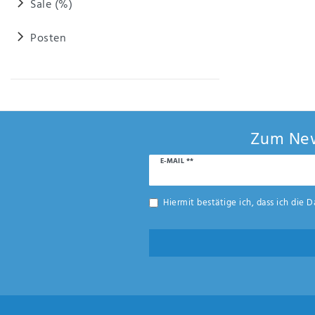
Sale (%)
Posten
Zum New
Newsletter
E-MAIL **
Honig
Hiermit bestätige ich, dass ich die
D