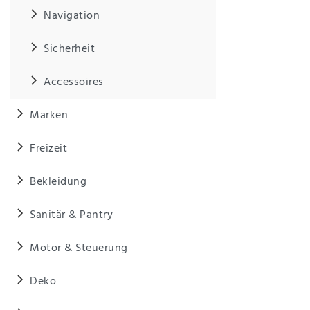
Anf
Navigation
rag
e
sen
Sicherheit
de
n
Accessoires
Marken
Freizeit
Bekleidung
Sanitär & Pantry
Motor & Steuerung
Deko