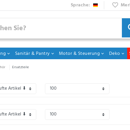
Sprache:
Mer
ung
Sanitär & Pantry
Motor & Steuerung
Deko
hör
Ersatzteile