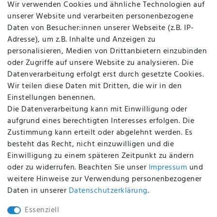
Wir verwenden Cookies und ähnliche Technologien auf
Über uns
unserer Website und verarbeiten personenbezogene
Kontakt
Daten von Besucher:innen unserer Webseite (z.B. IP-
Datenschutz
Adresse), um z.B. Inhalte und Anzeigen zu
AGB
personalisieren, Medien von Drittanbietern einzubinden
FAQ
oder Zugriffe auf unsere Website zu analysieren. Die
Batterieentsorgung
Datenverarbeitung erfolgt erst durch gesetzte Cookies.
Altölverordnung
Wir teilen diese Daten mit Dritten, die wir in den
Impressum
Einstellungen benennen.
Die Datenverarbeitung kann mit Einwilligung oder
aufgrund eines berechtigten Interesses erfolgen. Die
Zustimmung kann erteilt oder abgelehnt werden. Es
BEQUEM UND SICHER BEZAHLEN MIT
besteht das Recht, nicht einzuwilligen und die
Einwilligung zu einem späteren Zeitpunkt zu ändern
oder zu widerrufen. Beachten Sie unser
Impressum
und
weitere Hinweise zur Verwendung personenbezogener
BEI UNS SIND SIE SICHER!
Daten in unserer
Daten­schutz­erklärung
.
Essenziell