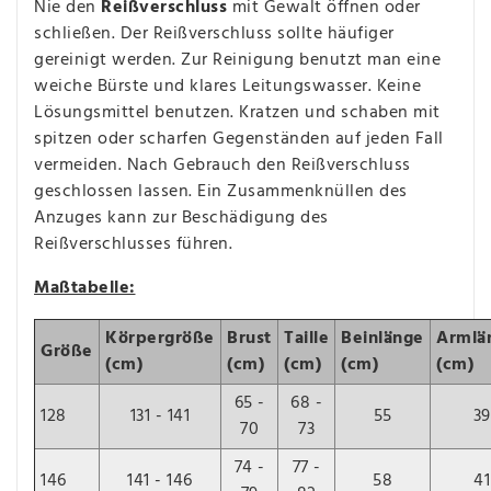
Nie den
Reißverschluss
mit Gewalt öffnen oder
schließen. Der Reißverschluss sollte häufiger
gereinigt werden. Zur Reinigung benutzt man eine
weiche Bürste und klares Leitungswasser. Keine
Lösungsmittel benutzen. Kratzen und schaben mit
spitzen oder scharfen Gegenständen auf jeden Fall
vermeiden. Nach Gebrauch den Reißverschluss
geschlossen lassen. Ein Zusammenknüllen des
Anzuges kann zur Beschädigung des
Reißverschlusses führen.
Maßtabelle:
Körpergröße
Brust
Taille
Beinlänge
Armlä
Größe
(cm)
(cm)
(cm)
(cm)
(cm)
65 -
68 -
128
131 - 141
55
39
70
73
74 -
77 -
146
141 - 146
58
41