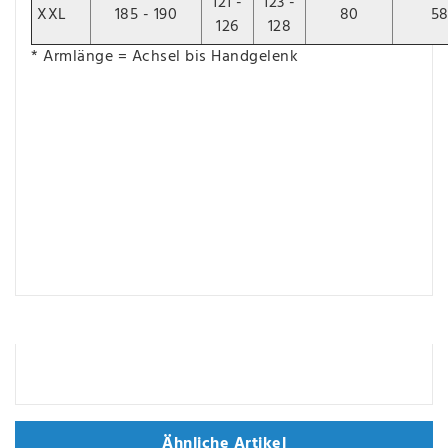
121 -
123 -
XXL
185 - 190
80
5
126
128
* Armlänge = Achsel bis Handgelenk
Ähnliche Artikel