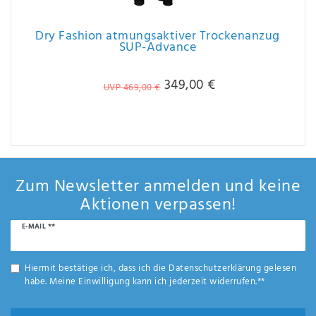
Dry Fashion atmungsaktiver Trockenanzug
SUP-Advance
349,00 €
UVP 469,00 €
Zum Newsletter anmelden und keine
Aktionen verpassen!
Newsletter
E-MAIL **
Honig
Hiermit bestätige ich, dass ich die
Daten­schutz­erklärung
gelesen
habe. Meine Einwilligung kann ich jederzeit widerrufen.**